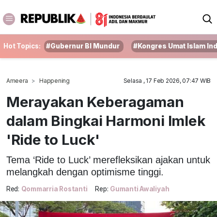
Hot Topics:
#Gubernur BI Mundur
#Kongres Umat Islam In
Ameera
Happening
Selasa , 17 Feb 2026, 07:47 WIB
Merayakan Keberagaman
dalam Bingkai Harmoni Imlek
'Ride to Luck'
Tema ‘Ride to Luck’ merefleksikan ajakan untuk
melangkah dengan optimisme tinggi.
Red:
Qommarria Rostanti
Rep:
Gumanti Awaliyah