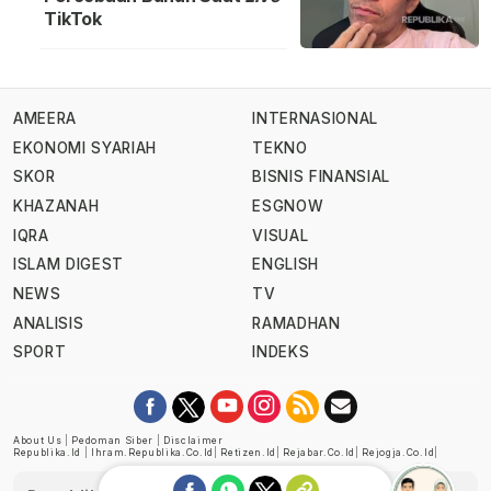
TikTok
AMEERA
INTERNASIONAL
EKONOMI SYARIAH
TEKNO
SKOR
BISNIS FINANSIAL
KHAZANAH
ESGNOW
IQRA
VISUAL
ISLAM DIGEST
ENGLISH
NEWS
TV
ANALISIS
RAMADHAN
SPORT
INDEKS
About Us
|
Pedoman Siber
|
Disclaimer
Republika.id
|
Ihram.republika.co.id
|
Retizen.id
|
Rejabar.co.id
|
Rejogja.co.id
|