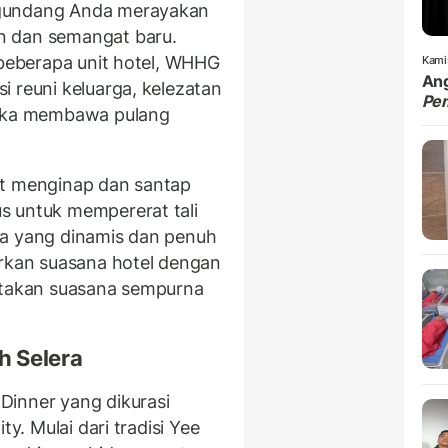
ngundang Anda merayakan
n dan semangat baru.
 beberapa unit hotel, WHHG
Kami
Ang
 reuni keluarga, kelezatan
Pe
ngka membawa pulang
et menginap dan santap
s untuk mempererat tali
da yang dinamis dan penuh
irkan suasana hotel dengan
iptakan suasana sempurna
h Selera
Dinner yang dikurasi
ty. Mulai dari tradisi Yee