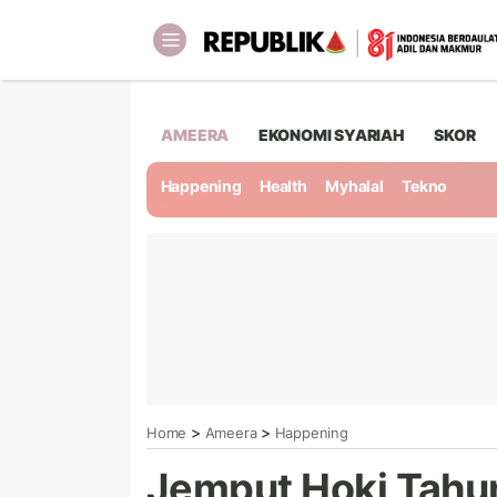
AMEERA
EKONOMI SYARIAH
SKOR
Happening
Health
Myhalal
Tekno
>
>
Home
Ameera
Happening
Jemput Hoki Tahu