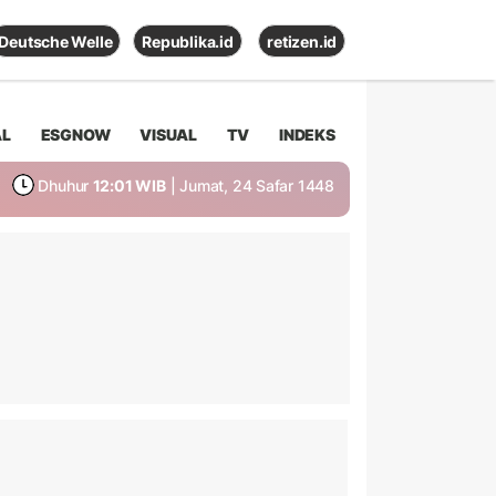
Deutsche Welle
Republika.id
retizen.id
AL
ESGNOW
VISUAL
TV
INDEKS
Dhuhur
12:01 WIB
| Jumat, 24 Safar 1448