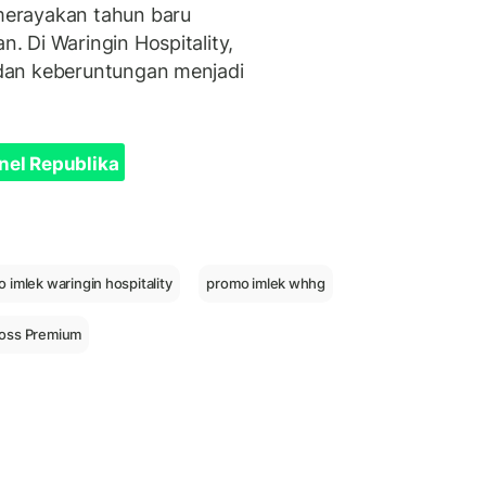
erayakan tahun baru
 Di Waringin Hospitality,
dan keberuntungan menjadi
nel Republika
 imlek waringin hospitality
promo imlek whhg
ross Premium