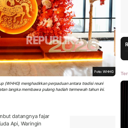
Foto: WHHG
Ter
oup (WHHG) menghadirkan perpaduan antara tradisi reuni
mpatan langka membawa pulang hadiah termewah tahun ini.
but datangnya fajar
uda Api, Waringin