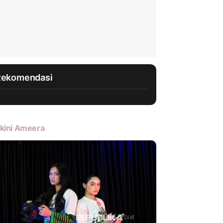
Rekomendasi
kini Ameera