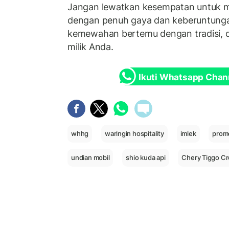
Jangan lewatkan kesempatan untuk m
dengan penuh gaya dan keberuntungan.
kemewahan bertemu dengan tradisi, 
milik Anda.
Ikuti Whatsapp Chan
whhg
waringin hospitality
imlek
promo
undian mobil
shio kuda api
Chery Tiggo C