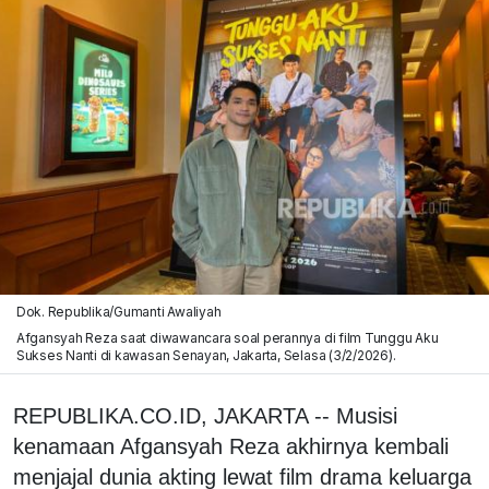
Dok. Republika/Gumanti Awaliyah
Afgansyah Reza saat diwawancara soal perannya di film Tunggu Aku
Sukses Nanti di kawasan Senayan, Jakarta, Selasa (3/2/2026).
REPUBLIKA.CO.ID, JAKARTA -- Musisi
kenamaan Afgansyah Reza akhirnya kembali
menjajal dunia akting lewat film drama keluarga