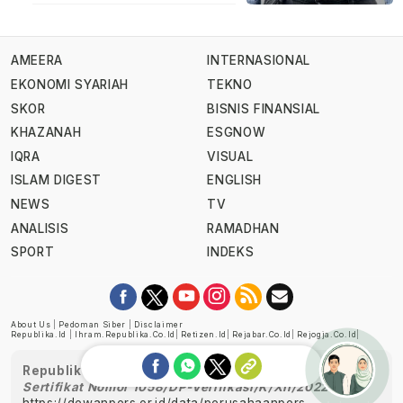
AMEERA
INTERNASIONAL
EKONOMI SYARIAH
TEKNO
SKOR
BISNIS FINANSIAL
KHAZANAH
ESGNOW
IQRA
VISUAL
ISLAM DIGEST
ENGLISH
NEWS
TV
ANALISIS
RAMADHAN
SPORT
INDEKS
About Us
|
Pedoman Siber
|
Disclaimer
Republika.id
|
Ihram.republika.co.id
|
Retizen.id
|
Rejabar.co.id
|
Rejogja.co.id
|
Republika telah diverifikasi oleh Dewan Pers
Sertifikat Nomor 1058/DP-Verifikasi/K/XII/2022
https://dewanpers.or.id/data/perusahaanpers