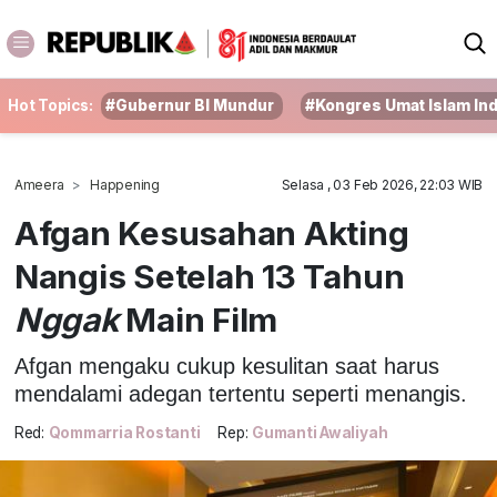
Hot Topics:
#Gubernur BI Mundur
#Kongres Umat Islam In
Ameera
Happening
Selasa , 03 Feb 2026, 22:03 WIB
Afgan Kesusahan Akting
Nangis Setelah 13 Tahun
Nggak
Main Film
Afgan mengaku cukup kesulitan saat harus
mendalami adegan tertentu seperti menangis.
Red:
Qommarria Rostanti
Rep:
Gumanti Awaliyah