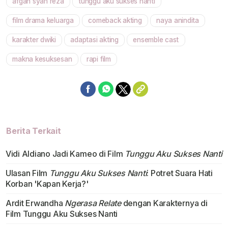
afgan syah reza
tunggu aku sukses nanti
Mute
film drama keluarga
comeback akting
naya anindita
karakter dwiki
adaptasi akting
ensemble cast
makna kesuksesan
rapi film
Berita Terkait
Vidi Aldiano Jadi Kameo di Film
Tunggu Aku Sukses Nanti
Ulasan Film
Tunggu Aku Sukses Nanti
: Potret Suara Hati
Korban 'Kapan Kerja?'
Ardit Erwandha
Ngerasa Relate
dengan Karakternya di
Film Tunggu Aku Sukses Nanti