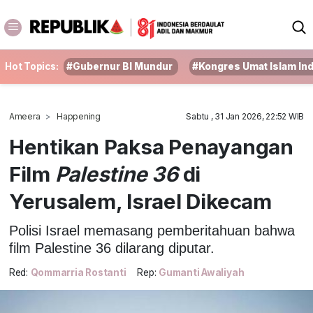
Hot Topics:
#Gubernur BI Mundur
#Kongres Umat Islam In
Ameera
Happening
Sabtu , 31 Jan 2026, 22:52 WIB
Hentikan Paksa Penayangan
Film
Palestine 36
di
Yerusalem, Israel Dikecam
Polisi Israel memasang pemberitahuan bahwa
film Palestine 36 dilarang diputar.
Red:
Qommarria Rostanti
Rep:
Gumanti Awaliyah