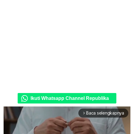
Ikuti Whatsapp Channel Republika
Baca selengkapnya
arrow_forward_ios