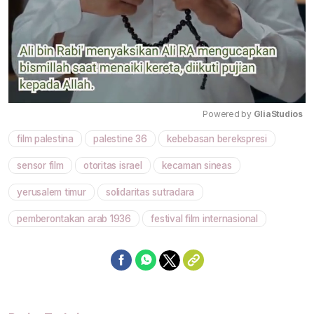
Powered by 
GliaStudios
film palestina
palestine 36
kebebasan berekspresi
Mute
sensor film
otoritas israel
kecaman sineas
yerusalem timur
solidaritas sutradara
pemberontakan arab 1936
festival film internasional