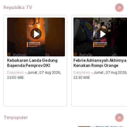
>
Republika TV
Kebakaran Landa Gedung
Febrie Adriansyah Akhirnya
Bapenda Pemprov DKI
Kenakan Rompi Orange
Dailynews
- Jumat , 07 Aug 2026,
Dailynews
- Jumat , 07 Aug 2026
23:00 WIB
22:30 WIB
>
Terpopuler