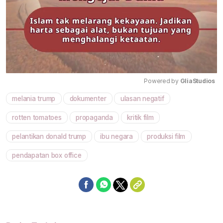
Powered by 
GliaStudios
melania trump
dokumenter
ulasan negatif
Mute
rotten tomatoes
propaganda
kritik film
pelantikan donald trump
ibu negara
produksi film
pendapatan box office