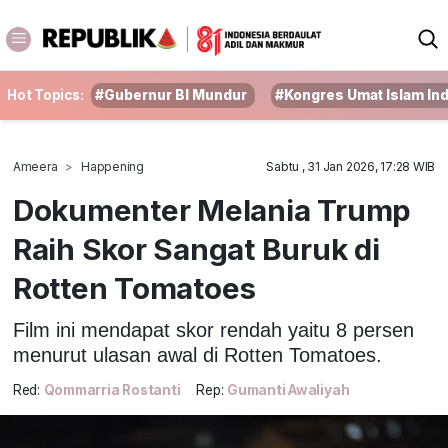
Hot Topics:
#Gubernur BI Mundur
#Kongres Umat Islam In
Ameera
Happening
Sabtu , 31 Jan 2026, 17:28 WIB
Dokumenter Melania Trump
Raih Skor Sangat Buruk di
Rotten Tomatoes
Film ini mendapat skor rendah yaitu 8 persen
menurut ulasan awal di Rotten Tomatoes.
Red:
Qommarria Rostanti
Rep:
Gumanti Awaliyah