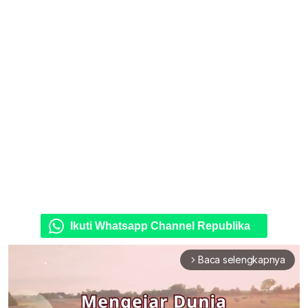
Ikuti Whatsapp Channel Republika
Baca selengkapnya
arrow_forward_ios