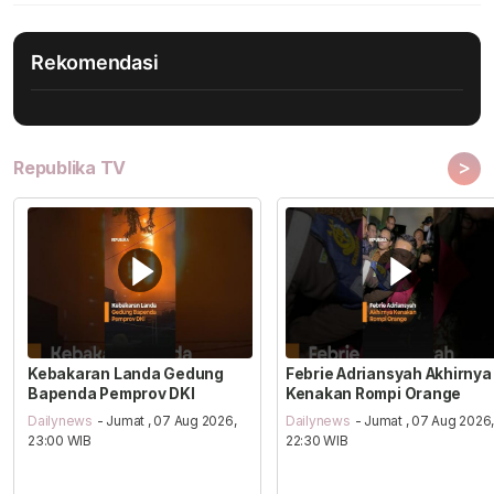
Rekomendasi
>
Republika TV
Kebakaran Landa Gedung
Febrie Adriansyah Akhirnya
Bapenda Pemprov DKI
Kenakan Rompi Orange
Dailynews
- Jumat , 07 Aug 2026,
Dailynews
- Jumat , 07 Aug 2026
23:00 WIB
22:30 WIB