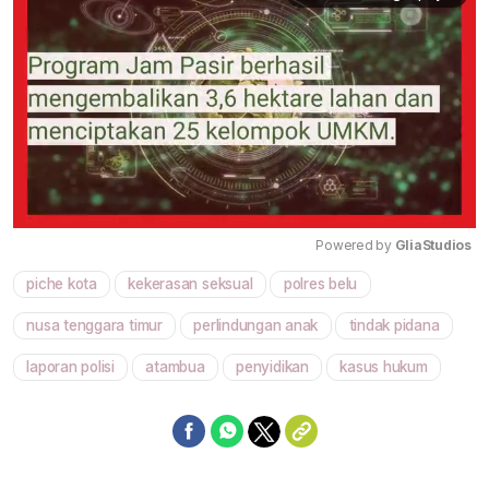
Powered by 
GliaStudios
piche kota
kekerasan seksual
polres belu
Mute
nusa tenggara timur
perlindungan anak
tindak pidana
laporan polisi
atambua
penyidikan
kasus hukum