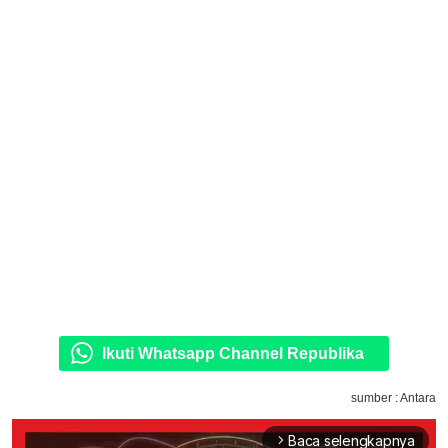
Ikuti Whatsapp Channel Republika
sumber : Antara
Baca selengkapnya
arrow_forward_ios