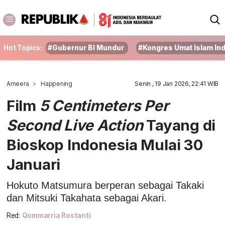
Hot Topics:
#Gubernur BI Mundur
#Kongres Umat Islam In
Ameera
Happening
Senin , 19 Jan 2026, 22:41 WIB
Film
5 Centimeters Per
Second Live Action
Tayang di
Bioskop Indonesia Mulai 30
Januari
Hokuto Matsumura berperan sebagai Takaki
dan Mitsuki Takahata sebagai Akari.
Red:
Qommarria Rostanti