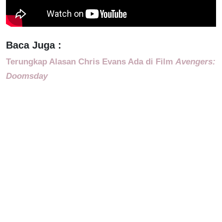
Baca Juga :
Terungkap Alasan Chris Evans Ada di Film
Avengers:
Doomsday