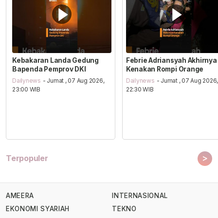
Kebakaran Landa Gedung
Febrie Adriansyah Akhirnya
Bapenda Pemprov DKI
Kenakan Rompi Orange
Dailynews
- Jumat , 07 Aug 2026,
Dailynews
- Jumat , 07 Aug 2026
23:00 WIB
22:30 WIB
>
Terpopuler
AMEERA
INTERNASIONAL
EKONOMI SYARIAH
TEKNO