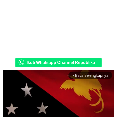
Ikuti Whatsapp Channel Republika
Baca selengkapnya
arrow_forward_ios