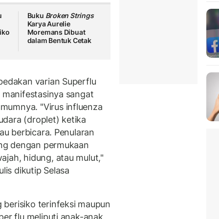
u
Buku
Broken Strings
Karya Aurelie
iko
Moremans Dibuat
dalam Bentuk Cetak
bedakan varian Superflu
a manifestasinya sangat
mumnya. "Virus influenza
dara (droplet) ketika
tau berbicara. Penularan
gsung dengan permukaan
jah, hidung, atau mulut,"
lis dikutip Selasa
berisiko terinfeksi maupun
er flu meliputi anak-anak,