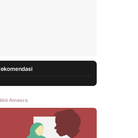
Rekomendasi
kini Ameera