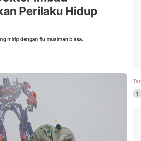
an Perilaku Hidup
g mirip dengan flu musiman biasa.
Ter
1