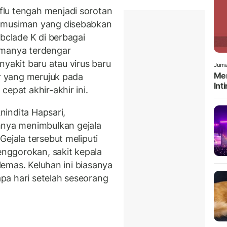
lu tengah menjadi sorotan
a musiman yang disebabkan
ubclade K di berbagai
amanya terdengar
nyakit baru atau virus baru
Juma
Men
er yang merujuk pada
Int
epat akhir-akhir ini.
Anindita Hapsari,
ya menimbulkan gejala
Gejala tersebut meliputi
tenggorokan, sakit kepala
 lemas. Keluhan ini biasanya
pa hari setelah seseorang