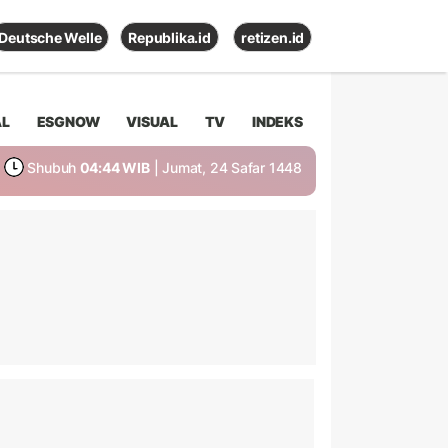
Deutsche Welle
Republika.id
retizen.id
AL
ESGNOW
VISUAL
TV
INDEKS
Shubuh
04:44 WIB
| Jumat, 24 Safar 1448