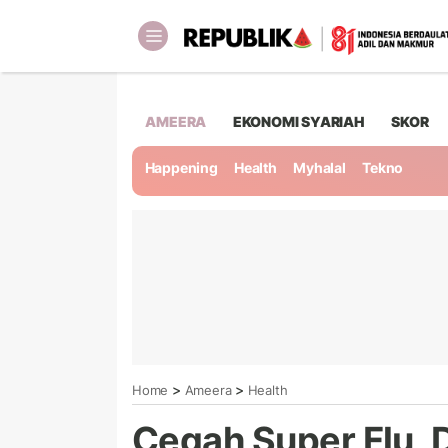
AMEERA
EKONOMI SYARIAH
SKOR
Happening
Health
Myhalal
Tekno
>
>
Home
Ameera
Health
Cegah Super Flu, 