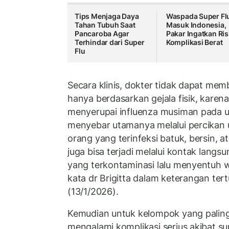
Tips Menjaga Daya
Waspada Super Fl
Tahan Tubuh Saat
Masuk Indonesia,
Pancaroba Agar
Pakar Ingatkan Ris
Terhindar dari Super
Komplikasi Berat
Flu
Secara klinis, dokter tidak dapat mem
hanya berdasarkan gejala fisik, karen
menyerupai influenza musiman pada u
menyebar utamanya melalui percikan u
orang yang terinfeksi batuk, bersin, a
juga bisa terjadi melalui kontak lan
yang terkontaminasi lalu menyentuh wa
kata dr Brigitta dalam keterangan tertu
(13/1/2026).
Kemudian untuk kelompok yang paling 
mengalami komplikasi serius akibat sup