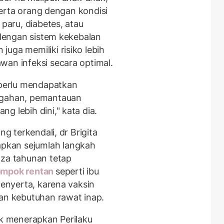
 serta orang dengan kondisi
 paru, diabetes, atau
a dengan sistem kekebalan
uga memiliki risiko lebih
wan infeksi secara optimal.
i perlu mendapatkan
cegahan, pemantauan
g lebih dini," kata dia.
ng terkendali, dr Brigita
pkan sejumlah langkah
nza tahunan tetap
ompok rentan
seperti ibu
penyerta, karena vaksin
dan kebutuhan rawat inap.
uk menerapkan Perilaku