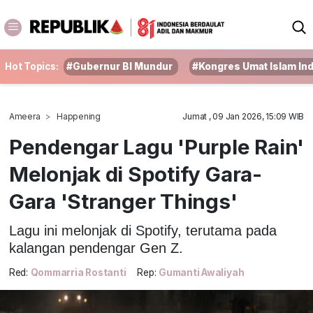
Hot Topics:
#Gubernur BI Mundur
#Kongres Umat Islam In
Ameera
Happening
Jumat , 09 Jan 2026, 15:09 WIB
Pendengar Lagu 'Purple Rain'
Melonjak di Spotify Gara-
Gara 'Stranger Things'
Lagu ini melonjak di Spotify, terutama pada
kalangan pendengar Gen Z.
Red:
Qommarria Rostanti
Rep:
Gumanti Awaliyah