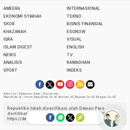
AMEERA
INTERNASIONAL
EKONOMI SYARIAH
TEKNO
SKOR
BISNIS FINANSIAL
KHAZANAH
ESGNOW
IQRA
VISUAL
ISLAM DIGEST
ENGLISH
NEWS
TV
ANALISIS
RAMADHAN
SPORT
INDEKS
About Us
|
Pedoman Siber
|
Disclaimer
Republika.id
|
Ihram.republika.co.id
|
Retizen.id
|
Rejabar.co.id
|
Rejogja.co.id
|
Republika telah diverifikasi oleh Dewan Pers
Sertifikat Nomor 1058/DP-Verifikasi/K/XII/2022
https://dewanpers.or.id/data/perusahaanpers