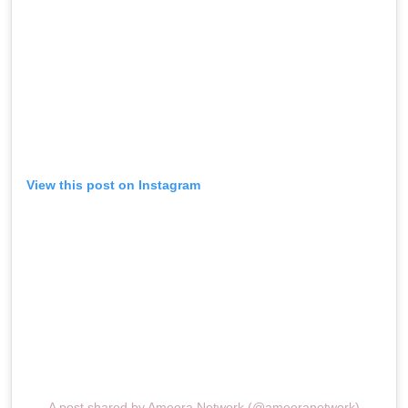
View this post on Instagram
A post shared by Ameera Network (@ameeranetwork)