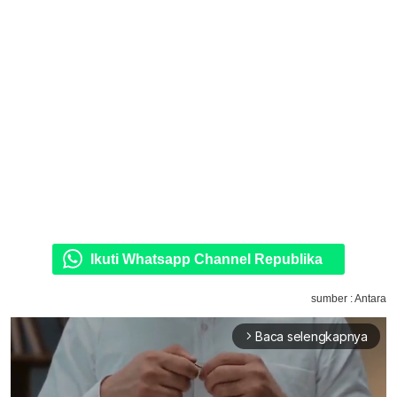
Ikuti Whatsapp Channel Republika
sumber : Antara
Baca selengkapnya
arrow_forward_ios