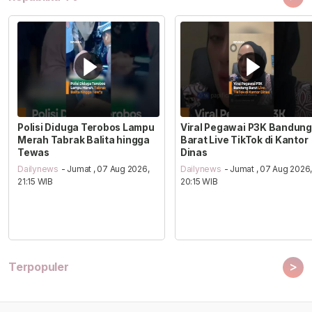
Polisi Diduga Terobos Lampu
Viral Pegawai P3K Bandung
Merah Tabrak Balita hingga
Barat Live TikTok di Kantor
Tewas
Dinas
Dailynews
- Jumat , 07 Aug 2026,
Dailynews
- Jumat , 07 Aug 2026
21:15 WIB
20:15 WIB
>
Terpopuler