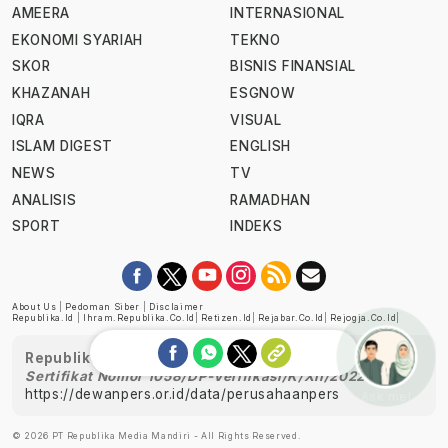
AMEERA
INTERNASIONAL
EKONOMI SYARIAH
TEKNO
SKOR
BISNIS FINANSIAL
KHAZANAH
ESGNOW
IQRA
VISUAL
ISLAM DIGEST
ENGLISH
NEWS
TV
ANALISIS
RAMADHAN
SPORT
INDEKS
About Us
|
Pedoman Siber
|
Disclaimer
Republika.id
|
Ihram.republika.co.id
|
Retizen.id
|
Rejabar.co.id
|
Rejogja.co.id
|
Republika telah diverifikasi oleh Dewan Pers
Sertifikat Nomor 1058/DP-Verifikasi/K/XII/2022
https://dewanpers.or.id/data/perusahaanpers
Ask me!
© 2026 PT Republika Media Mandiri - All Rights Reserved.