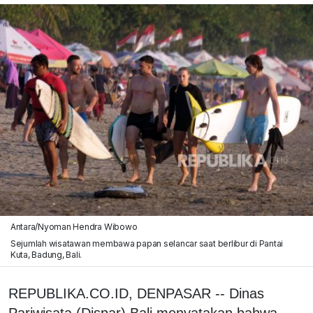
Antara/Nyoman Hendra Wibowo
Sejumlah wisatawan membawa papan selancar saat berlibur di Pantai
Kuta, Badung, Bali.
REPUBLIKA.CO.ID, DENPASAR -- Dinas
Pariwisata (Dispar) Bali menyatakan bahwa