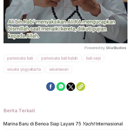
Powered by 
GliaStudios
pariwisata bali
pariwisata bali kalah
bali sepi
Mute
wisata yogyakarta
wisatawan
Berita Terkait
Marina Baru di Benoa Siap Layani 75
Yacht
Internasional