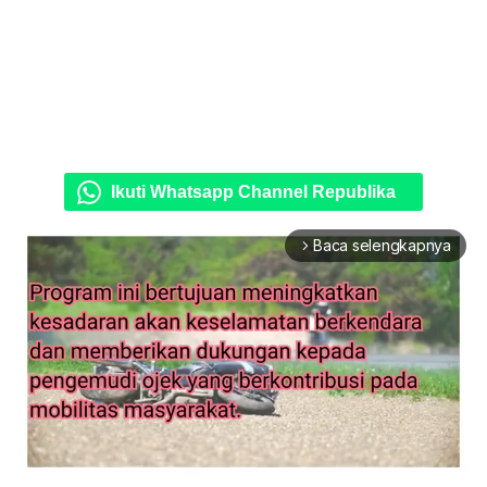
Ikuti Whatsapp Channel Republika
Baca selengkapnya
arrow_forward_ios