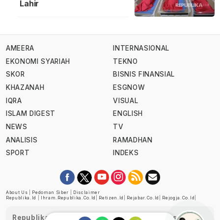
Lahir
AMEERA
INTERNASIONAL
EKONOMI SYARIAH
TEKNO
SKOR
BISNIS FINANSIAL
KHAZANAH
ESGNOW
IQRA
VISUAL
ISLAM DIGEST
ENGLISH
NEWS
TV
ANALISIS
RAMADHAN
SPORT
INDEKS
About Us
|
Pedoman Siber
|
Disclaimer
Republika.id
|
Ihram.republika.co.id
|
Retizen.id
|
Rejabar.co.id
|
Rejogja.co.id
|
Republika telah diverifikasi oleh Dewan Pers