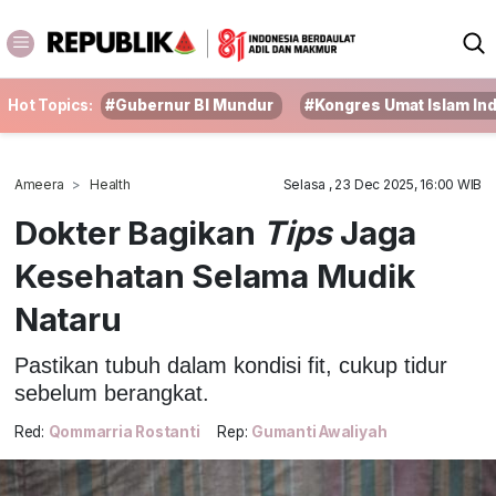
Hot Topics:
#Gubernur BI Mundur
#Kongres Umat Islam In
Ameera
Health
Selasa , 23 Dec 2025, 16:00 WIB
Dokter Bagikan
Tips
Jaga
Kesehatan Selama Mudik
Nataru
Pastikan tubuh dalam kondisi fit, cukup tidur
sebelum berangkat.
Red:
Qommarria Rostanti
Rep:
Gumanti Awaliyah