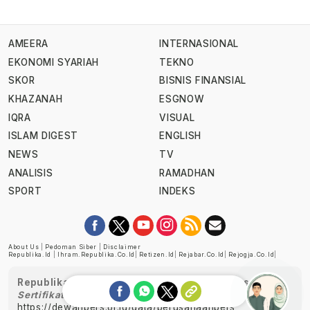
AMEERA
INTERNASIONAL
EKONOMI SYARIAH
TEKNO
SKOR
BISNIS FINANSIAL
KHAZANAH
ESGNOW
IQRA
VISUAL
ISLAM DIGEST
ENGLISH
NEWS
TV
ANALISIS
RAMADHAN
SPORT
INDEKS
About Us
|
Pedoman Siber
|
Disclaimer
Republika.id
|
Ihram.republika.co.id
|
Retizen.id
|
Rejabar.co.id
|
Rejogja.co.id
|
Republika telah diverifikasi oleh Dewan Pers
Sertifikat Nomor 1058/DP-Verifikasi/K/XII/2022
https://dewanpers.or.id/data/perusahaanpers