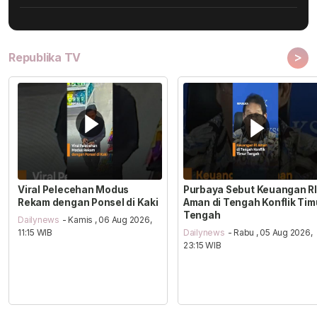
>
Republika TV
Viral Pelecehan Modus
Purbaya Sebut Keuangan RI
Rekam dengan Ponsel di Kaki
Aman di Tengah Konflik Tim
Tengah
Dailynews
- Kamis , 06 Aug 2026,
11:15 WIB
Dailynews
- Rabu , 05 Aug 2026,
23:15 WIB