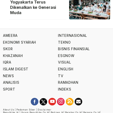
Yogyakarta Terus
Dikenalkan ke Generasi
Muda
AMEERA
INTERNASIONAL
EKONOMI SYARIAH
TEKNO
SKOR
BISNIS FINANSIAL
KHAZANAH
ESGNOW
IQRA
VISUAL
ISLAM DIGEST
ENGLISH
NEWS
TV
ANALISIS
RAMADHAN
SPORT
INDEKS
About Us
|
Pedoman Siber
|
Disclaimer
Republika.id
|
Ihram.republika.co.id
|
Retizen.id
|
Rejabar.co.id
|
Rejogja.co.id
|