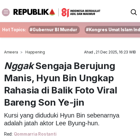
Hot Topics:
#Gubernur BI Mundur
#Kongres Umat Islam In
Ameera
Happening
Ahad , 21 Dec 2025, 16:23 WIB
Nggak
Sengaja Berujung
Manis, Hyun Bin Ungkap
Rahasia di Balik Foto Viral
Bareng Son Ye-jin
Kursi yang diduduki Hyun Bin sebenarnya
adalah jatah aktor Lee Byung-hun.
Red:
Qommarria Rostanti