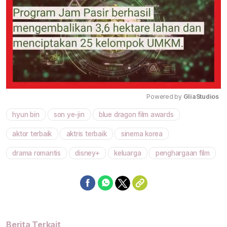
Powered by 
GliaStudios
hyun bin
son ye-jin
blue dragon film awards
Mute
aktor terbaik
aktris terbaik
sinema korea
drama romantis
disney+
keluarga
penghargaan film
Berita Terkait