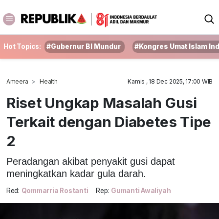
Hot Topics:
#Gubernur BI Mundur
#Kongres Umat Islam In
Ameera
Health
Kamis , 18 Dec 2025, 17:00 WIB
Riset Ungkap Masalah Gusi
Terkait dengan Diabetes Tipe
2
Peradangan akibat penyakit gusi dapat
meningkatkan kadar gula darah.
Red:
Qommarria Rostanti
Rep:
Gumanti Awaliyah