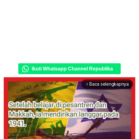
Ikuti Whatsapp Channel Republika
Baca selengkapnya
arrow_forward_ios