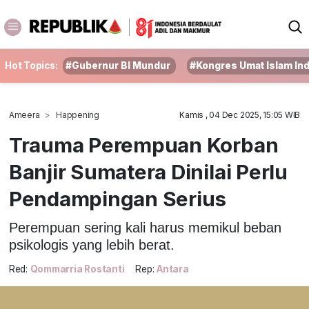
Hot Topics:
#Gubernur BI Mundur
#Kongres Umat Islam In
Ameera
Happening
Kamis , 04 Dec 2025, 15:05 WIB
Trauma Perempuan Korban
Banjir Sumatera Dinilai Perlu
Pendampingan Serius
Perempuan sering kali harus memikul beban
psikologis yang lebih berat.
Red:
Qommarria Rostanti
Rep:
Antara