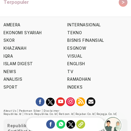
>
Terpopuler
AMEERA
INTERNASIONAL
EKONOMI SYARIAH
TEKNO
SKOR
BISNIS FINANSIAL
KHAZANAH
ESGNOW
IQRA
VISUAL
ISLAM DIGEST
ENGLISH
NEWS
TV
ANALISIS
RAMADHAN
SPORT
INDEKS
About Us
|
Pedoman Siber
|
Disclaimer
Republika.id
|
Ihram.republika.co.id
|
Retizen.id
|
Rejabar.co.id
|
Rejogja.co.id
|
Republika telah diverifikasi oleh Dewan Pers
Sertifikat Nomor 1058/DP-Verifikasi/K/XII/2022