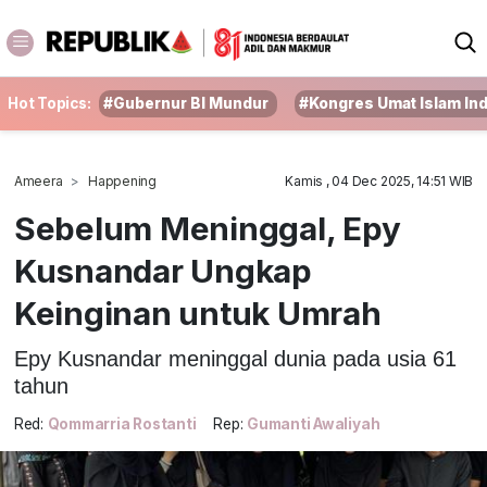
Hot Topics:
#Gubernur BI Mundur
#Kongres Umat Islam In
Ameera
Happening
Kamis , 04 Dec 2025, 14:51 WIB
Sebelum Meninggal, Epy
Kusnandar Ungkap
Keinginan untuk Umrah
Epy Kusnandar meninggal dunia pada usia 61
tahun
Red:
Qommarria Rostanti
Rep:
Gumanti Awaliyah