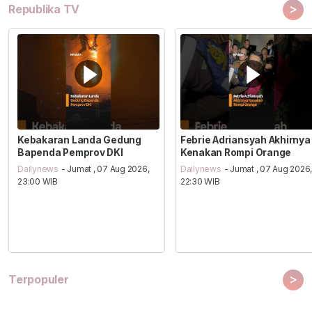
>
Republika TV
Kebakaran Landa Gedung
Febrie Adriansyah Akhirnya
Bapenda Pemprov DKI
Kenakan Rompi Orange
Dailynews
- Jumat , 07 Aug 2026,
Dailynews
- Jumat , 07 Aug 2026
23:00 WIB
22:30 WIB
>
Terpopuler