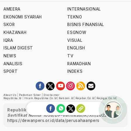
AMEERA
INTERNASIONAL
EKONOMI SYARIAH
TEKNO
SKOR
BISNIS FINANSIAL
KHAZANAH
ESGNOW
IQRA
VISUAL
ISLAM DIGEST
ENGLISH
NEWS
TV
ANALISIS
RAMADHAN
SPORT
INDEKS
About Us
|
Pedoman Siber
|
Disclaimer
Republika.id
|
Ihram.republika.co.id
|
Retizen.id
|
Rejabar.co.id
|
Rejogja.co.id
|
Republika telah diverifikasi oleh Dewan Pers
Sertifikat Nomor 1058/DP-Verifikasi/K/XII/2022
https://dewanpers.or.id/data/perusahaanpers
Ask me!