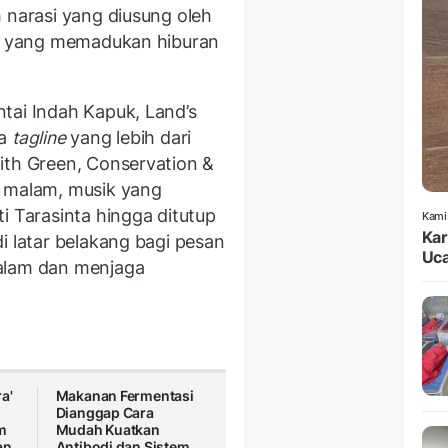
 narasi yang diusung oleh
si yang memadukan hiburan
tai Indah Kapuk, Land’s
wa
tagline
yang lebih dari
ith Green, Conservation &
a malam, musik yang
i Tarasinta hingga ditutup
Kami
Kar
i latar belakang bagi pesan
Uca
alam dan menjaga
a'
Makanan Fermentasi
Dianggap Cara
m
Mudah Kuatkan
an
Antibodi dan Sistem