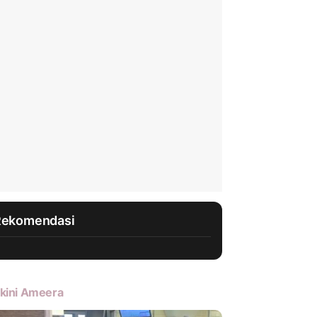
Rekomendasi
kini Ameera