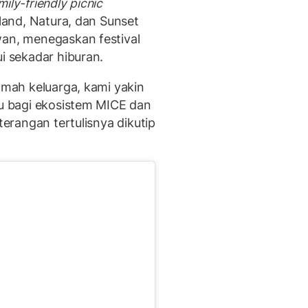
mily-friendly picnic
land, Natura, dan Sunset
wan, menegaskan festival
ui sekadar hiburan.
amah keluarga, kami yakin
ru bagi ekosistem MICE dan
terangan tertulisnya dikutip