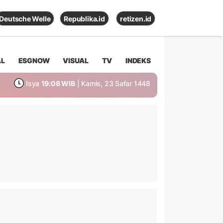
Deutsche Welle
Republika.id
retizen.id
AL
ESGNOW
VISUAL
TV
INDEKS
Isya
19:08 WIB
| Kamis, 23 Safar 1448