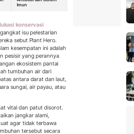
Imun
ukasi konservasi
angkat isu pelestarian
eka sebut Plant Hero.
lam kesempatan ini adalah
an pesisir yang perannya
angan ekosistem pantai
lah tumbuhan air dari
atas antara darat dan laut,
ra sungai, air payau, atau
t vital dan patut disorot.
aikan jangkar alami,
at agar tidak terbawa
umbuhan tersebut secara