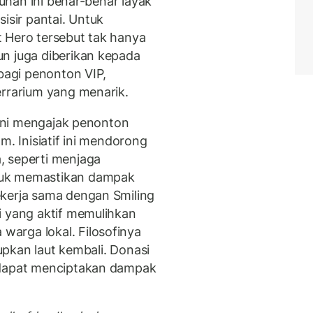
buhan ini benar-benar layak
isir pantai. Untuk
 Hero tersebut tak hanya
n juga diberikan kepada
 bagi penonton VIP,
errarium yang menarik.
l ini mengajak penonton
m. Inisiatif ini mendorong
, seperti menjaga
tuk memastikan dampak
ekerja sama dengan Smiling
i yang aktif memulihkan
arga lokal. Filosofinya
dupkan laut kembali. Donasi
 dapat menciptakan dampak