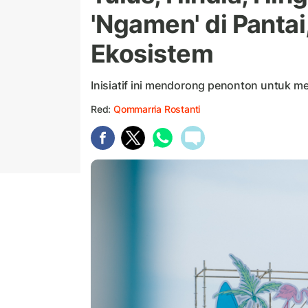
'Ngamen' di Panta
Ekosistem
Inisiatif ini mendorong penonton untuk m
Red:
Qommarria Rostanti