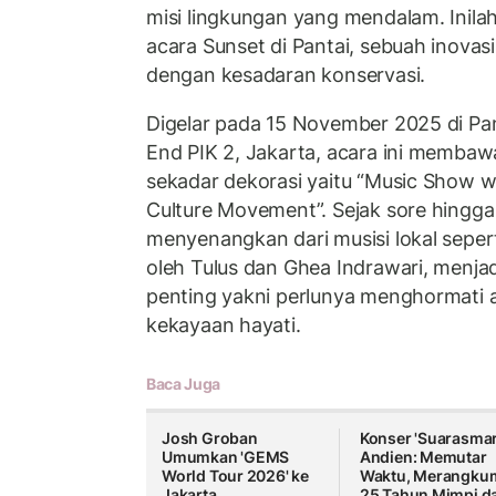
misi lingkungan yang mendalam. Inilah
acara Sunset di Pantai, sebuah inova
dengan kesadaran konservasi.
Digelar pada 15 November 2025 di Pan
End PIK 2, Jakarta, acara ini memba
sekadar dekorasi yaitu “Music Show w
Culture Movement”. Sejak sore hingg
menyenangkan dari musisi lokal sepert
oleh Tulus dan Ghea Indrawari, menjad
penting yakni perlunya menghormati 
kekayaan hayati.
Baca Juga
Josh Groban
Konser 'Suarasmar
Umumkan 'GEMS
Andien: Memutar
World Tour 2026' ke
Waktu, Merangku
Jakarta
25 Tahun Mimpi d