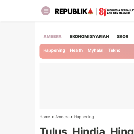
AMEERA
EKONOMI SYARIAH
SKOR
Happening
Health
Myhalal
Tekno
>
>
Home
Ameera
Happening
Tulus, Hindia, Hin