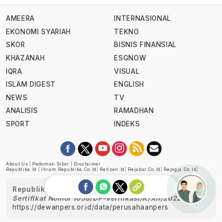
AMEERA
INTERNASIONAL
EKONOMI SYARIAH
TEKNO
SKOR
BISNIS FINANSIAL
KHAZANAH
ESGNOW
IQRA
VISUAL
ISLAM DIGEST
ENGLISH
NEWS
TV
ANALISIS
RAMADHAN
SPORT
INDEKS
About Us
|
Pedoman Siber
|
Disclaimer
Republika.id
|
Ihram.republika.co.id
|
Retizen.id
|
Rejabar.co.id
|
Rejogja.co.id
|
Republika telah diverifikasi oleh Dewan Pers
Sertifikat Nomor 1058/DP-Verifikasi/K/XII/2022
https://dewanpers.or.id/data/perusahaanpers
Ask me!