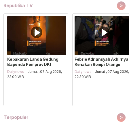
>
Republika TV
Kebakaran Landa Gedung
Febrie Adriansyah Akhirnya
Bapenda Pemprov DKI
Kenakan Rompi Orange
Dailynews
- Jumat , 07 Aug 2026,
Dailynews
- Jumat , 07 Aug 2026
23:00 WIB
22:30 WIB
>
Terpopuler