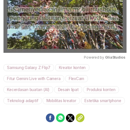
Powered by 
GliaStudios
Samsung Galaxy Z Flip7
Kreator konten
Mute
Fitur Gemini Live with Camera
FlexCam
Kecerdasan buatan (AI)
Desain lipat
Produksi konten
Teknologi adaptif
Mobilitas kreator
Estetika smartphone