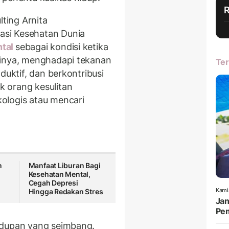
ulting
Arnita
asi Kesehatan Dunia
ntal
sebagai kondisi ketika
rinya, menghadapi tekanan
Ter
duktif, dan berkontribusi
 orang kesulitan
ologis atau mencari
n
Manfaat Liburan Bagi
Kesehatan Mental,
Cegah Depresi
Kami
Hingga Redakan Stres
Jan
Pe
idupan yang seimbang.