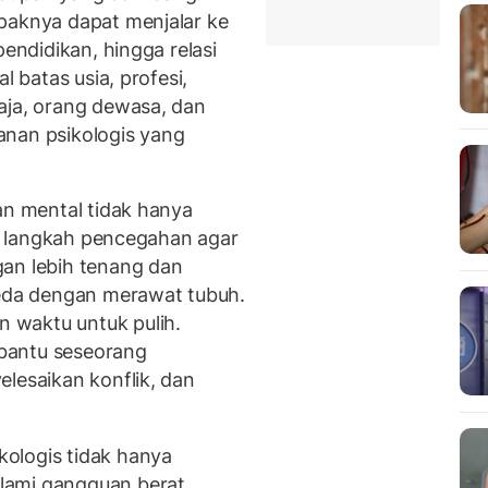
paknya dapat menjalar ke
pendidikan, hingga relasi
l batas usia, profesi,
aja, orang dewasa, dan
anan psikologis yang
an mental tidak hanya
gai langkah pencegahan agar
gan lebih tenang dan
beda dengan merawat tubuh.
 waktu untuk pulih.
bantu seseorang
lesaikan konflik, dan
ologis tidak hanya
lami gangguan berat,