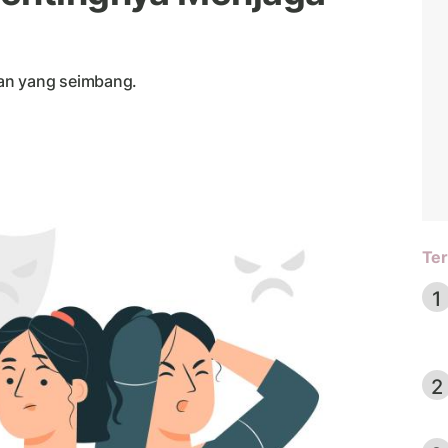
an yang seimbang.
Ter
1
2