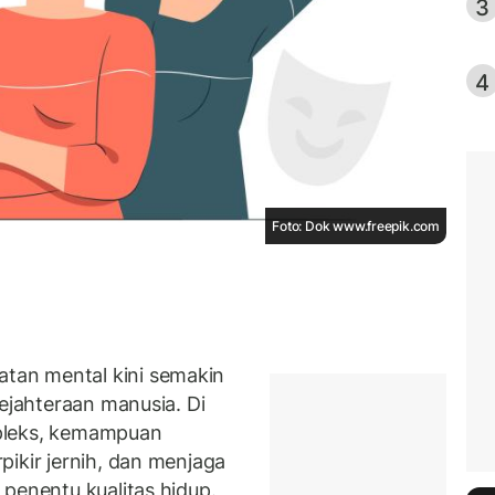
3
4
Foto: Dok www.freepik.com
an mental kini semakin
sejahteraan manusia. Di
pleks, kemampuan
ikir jernih, dan menjaga
penentu kualitas hidup.