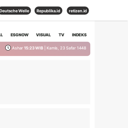
Deutsche Welle
Republika.id
retizen.id
AL
ESGNOW
VISUAL
TV
INDEKS
Ashar
15:23 WIB
| Kamis, 23 Safar 1448