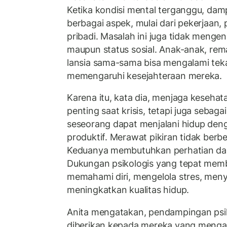
Ketika kondisi mental terganggu, dam
berbagai aspek, mulai dari pekerjaan, 
pribadi. Masalah ini juga tidak mengena
maupun status sosial. Anak-anak, rem
lansia sama-sama bisa mengalami tek
memengaruhi kesejahteraan mereka.
Karena itu, kata dia, menjaga kesehat
penting saat krisis, tetapi juga seba
seseorang dapat menjalani hidup den
produktif. Merawat pikiran tidak ber
Keduanya membutuhkan perhatian dan
Dukungan psikologis yang tepat mem
memahami diri, mengelola stres, menye
meningkatkan kualitas hidup.
Anita mengatakan, pendampingan psik
diberikan kepada mereka yang menga