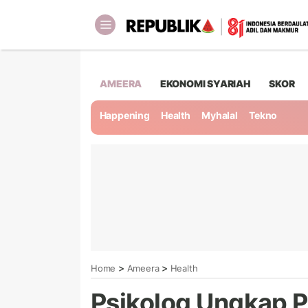
AMEERA
EKONOMI SYARIAH
SKOR
Happening
Health
Myhalal
Tekno
>
>
Home
Ameera
Health
Psikolog Ungkap 