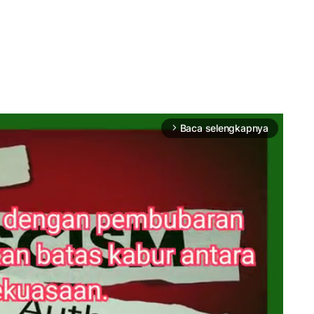
Baca selengkapnya
arrow_forward_ios