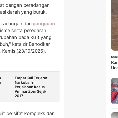
at dengan peradangan
asi darah yang buruk.
peradangan dan
gangguan
sme serta peredaran
rubahan pada kulit yang
ubuh," kata dr Banodkar
, Kamis (23/10/2025).
Kami
Kar
Uca
s
Empat Kali Terjerat
a
Narkoba, Ini
Perjalanan Kasus
Ammar Zoni Sejak
2017
it bersifat kompleks dan