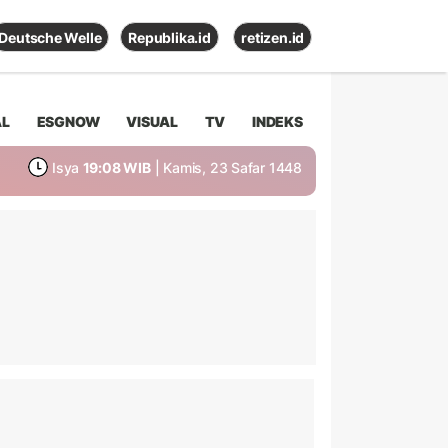
Deutsche Welle
Republika.id
retizen.id
AL
ESGNOW
VISUAL
TV
INDEKS
Isya
19:08 WIB
| Kamis, 23 Safar 1448