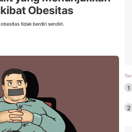
Akibat Obesitas
besitas tidak berdiri sendiri.
Ter
1
2