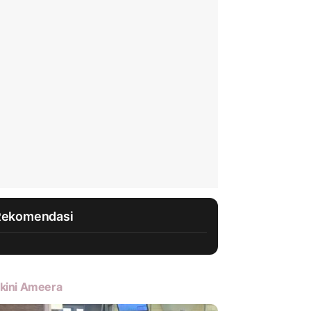
Rekomendasi
kini Ameera