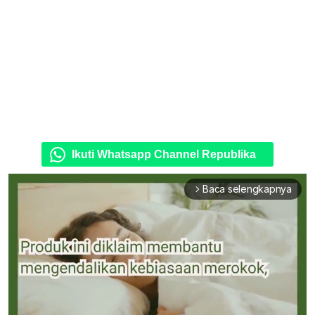
Ikuti Whatsapp Channel Republika
Baca selengkapnya
arrow_forward_ios