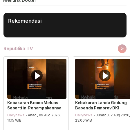
Menurut Dokter
Rekomendasi
>
Republika TV
Kebakaran Bromo Meluas
Kebakaran Landa Gedung
Seperti ini Penampakannya
Bapenda Pemprov DKI
Dailynews
- Ahad , 09 Aug 2026,
Dailynews
- Jumat , 07 Aug 2026
11:15 WIB
23:00 WIB