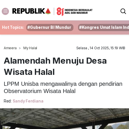
Hot Topics:
#Gubernur BI Mundur
#Kongres Umat Islam In
Ameera
My Halal
Selasa , 14 Oct 2025, 15:19 WIB
Alamendah Menuju Desa
Wisata Halal
LPPM Unisba mengawalinya dengan pendirian
Observatorium Wisata Halal
Red:
Sandy Ferdiana