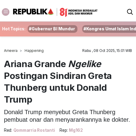
Hot Topics:
#Gubernur BI Mundur
#Kongres Umat Islam In
Ameera
Happening
Rabu , 08 Oct 2025, 15:01 WIB
Ariana Grande
Ngelike
Postingan Sindiran Greta
Thunberg untuk Donald
Trump
Donald Trump menyebut Greta Thunberg
pembuat onar dan menyarankannya ke dokter.
Red:
Qommarria Rostanti
Rep:
Mg162