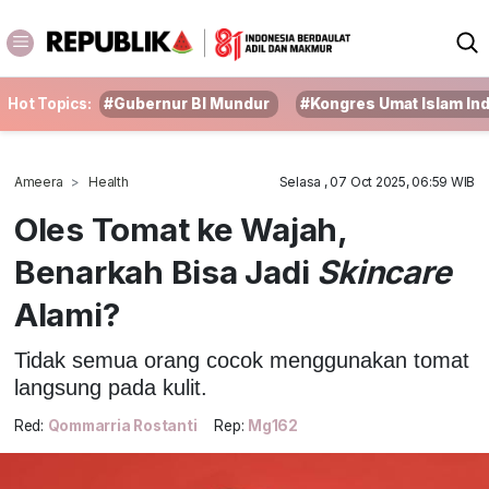
Hot Topics:
#Gubernur BI Mundur
#Kongres Umat Islam In
Ameera
Health
Selasa , 07 Oct 2025, 06:59 WIB
Oles Tomat ke Wajah,
Benarkah Bisa Jadi
Skincare
Alami?
Tidak semua orang cocok menggunakan tomat
langsung pada kulit.
Red:
Qommarria Rostanti
Rep:
Mg162