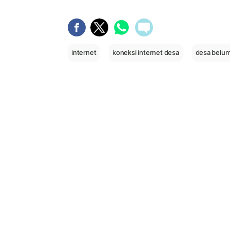
internet
koneksi internet desa
desa belum