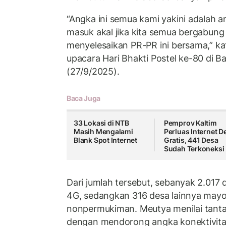
“Angka ini semua kami yakini adalah 
masuk akal jika kita semua bergabung
menyelesaikan PR-PR ini bersama,” k
upacara Hari Bhakti Postel ke-80 di 
(27/9/2025).
Baca Juga
33 Lokasi di NTB
Pemprov Kaltim
Masih Mengalami
Perluas Internet D
Blank Spot Internet
Gratis, 441 Desa
Sudah Terkoneksi
Dari jumlah tersebut, sebanyak 2.017 
4G, sedangkan 316 desa lainnya mayo
nonpermukiman. Meutya menilai tanta
dengan mendorong angka konektivita