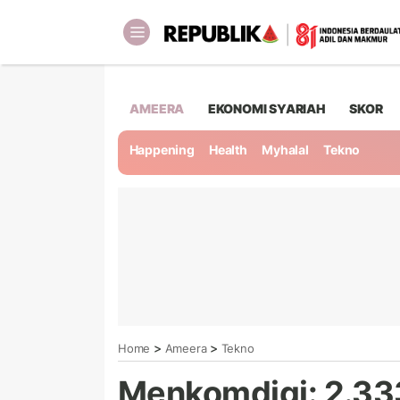
AMEERA
EKONOMI SYARIAH
SKOR
Happening
Health
Myhalal
Tekno
>
>
Home
Ameera
Tekno
Menkomdigi: 2.333