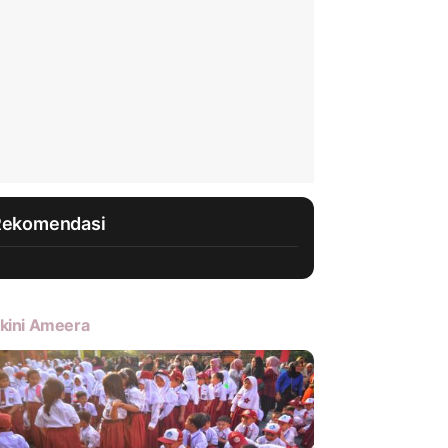
Rekomendasi
kini Ameera