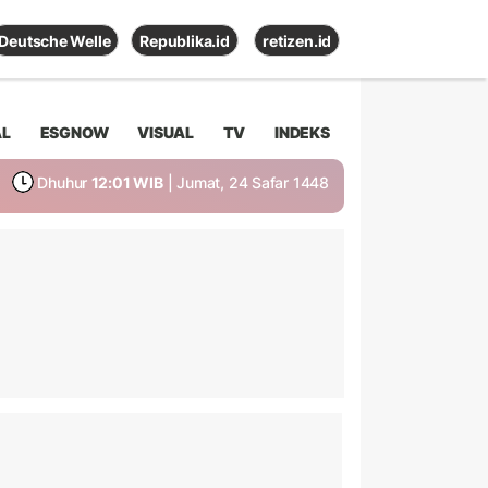
Deutsche Welle
Republika.id
retizen.id
AL
ESGNOW
VISUAL
TV
INDEKS
Dhuhur
12:01 WIB
| Jumat, 24 Safar 1448