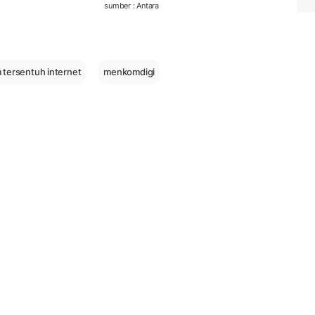
sumber : Antara
 tersentuh internet
menkomdigi