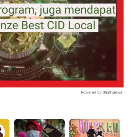
Powered by 
GliaStudios
Mute