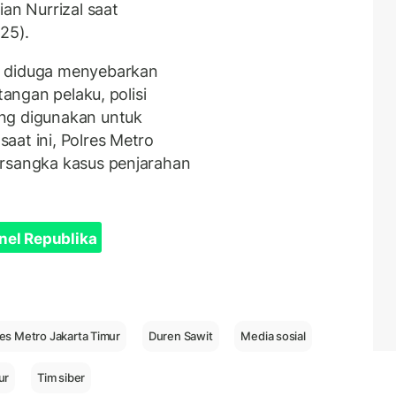
ian Nurrizal saat
25).
a diduga menyebarkan
tangan pelaku, polisi
ng digunakan untuk
aat ini, Polres Metro
ersangka kasus penjarahan
nel Republika
res Metro Jakarta Timur
Duren Sawit
Media sosial
ur
Tim siber