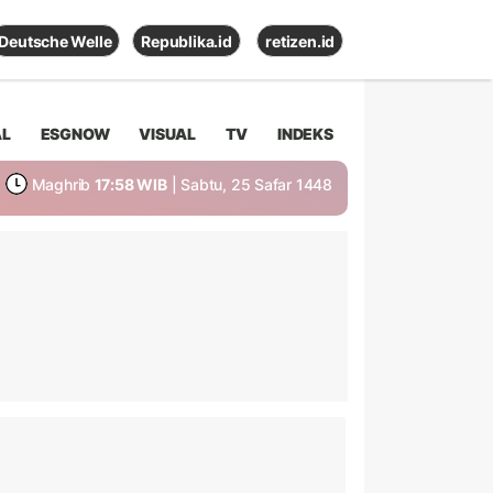
Deutsche Welle
Republika.id
retizen.id
AL
ESGNOW
VISUAL
TV
INDEKS
Maghrib
17:58 WIB
| Sabtu, 25 Safar 1448