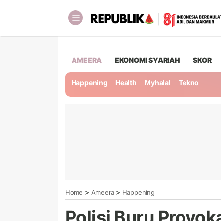
AMEERA
EKONOMI SYARIAH
SKOR
Happening
Health
Myhalal
Tekno
>
>
Home
Ameera
Happening
Polisi Buru Provok