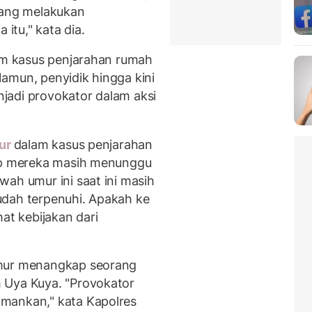
yang melakukan
tu," kata dia.
m kasus penjarahan rumah
amun, penyidik hingga kini
jadi provokator dalam aksi
mur
dalam kasus penjarahan
dap mereka masih menunggu
ah umur ini saat ini masih
udah terpenuhi. Apakah ke
at kebijakan dari
imur menangkap seorang
 Uya Kuya. "Provokator
mankan," kata Kapolres