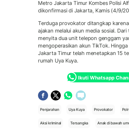
Metro Jakarta Timur Kombes Polisi Alf
dikonfirmasi di Jakarta, Kamis (4/9/20
Terduga provokator ditangkap karen
ajakan melalui akun media sosial. Dari 
menyita dua unit telepon genggam ya
mengoperasikan akun TikTok. Hingga s
Jakarta Timur telah menetapkan 15 t
rumah Uya Kuya.
Ikuti Whatsapp Chan
Penjarahan
Uya Kuya
Provokator
Pol
Aksi kriminal
Tersangka
Anak di bawah um