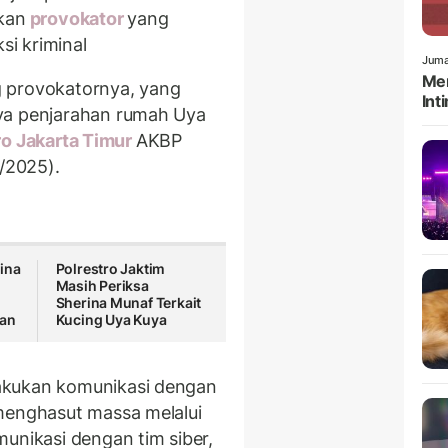
kan
provokator
yang
i kriminal
Juma
Men
 provokatornya, yang
Int
ya penjarahan rumah Uya
o Jakarta Timur
AKBP
8/2025).
ina
Polrestro Jaktim
Masih Periksa
Sherina Munaf Terkait
aan
Kucing Uya Kuya
akukan komunikasi dengan
menghasut massa melalui
unikasi dengan tim siber,