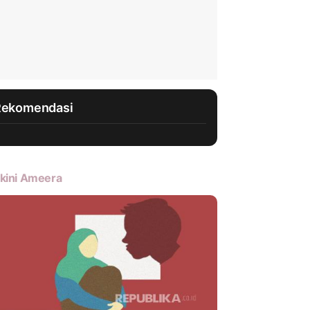
Rekomendasi
kini Ameera