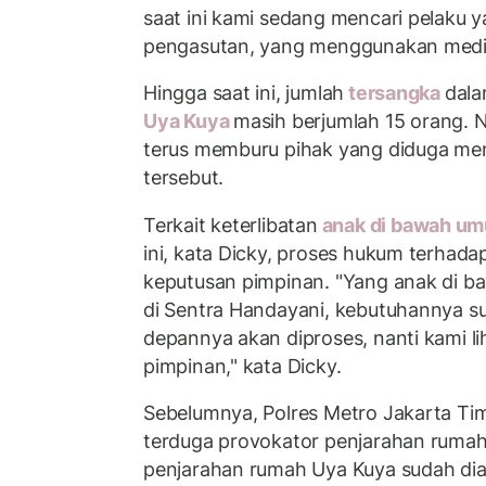
saat ini kami sedang mencari pelaku 
pengasutan, yang menggunakan media i
Hingga saat ini, jumlah
tersangka
dala
Uya Kuya
masih berjumlah 15 orang. N
terus memburu pihak yang diduga men
tersebut.
Terkait keterlibatan
anak di bawah u
ini, kata Dicky, proses hukum terha
keputusan pimpinan. "Yang anak di baw
di Sentra Handayani, kebutuhannya s
depannya akan diproses, nanti kami lih
pimpinan," kata Dicky.
Sebelumnya, Polres Metro Jakarta T
terduga provokator penjarahan rumah
penjarahan rumah Uya Kuya sudah dia