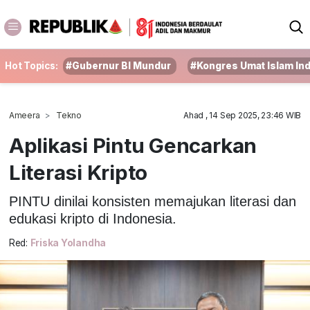
Hot Topics:
#Gubernur BI Mundur
#Kongres Umat Islam In
Ameera
Tekno
Ahad , 14 Sep 2025, 23:46 WIB
Aplikasi Pintu Gencarkan
Literasi Kripto
PINTU dinilai konsisten memajukan literasi dan
edukasi kripto di Indonesia.
Red:
Friska Yolandha