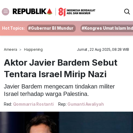
Hot Topics:
#Gubernur BI Mundur
#Kongres Umat Islam In
Ameera
Happening
Jumat , 22 Aug 2025, 08:28 WIB
Aktor Javier Bardem Sebut
Tentara Israel Mirip Nazi
Javier Bardem mengecam tindakan militer
Israel terhadap warga Palestina.
Red:
Qommarria Rostanti
Rep:
Gumanti Awaliyah