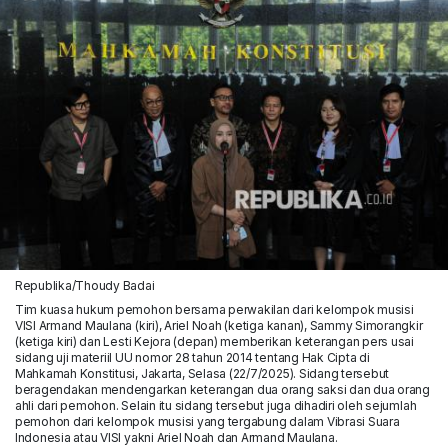
Republika/Thoudy Badai
Tim kuasa hukum pemohon bersama perwakilan dari kelompok musisi
VISI Armand Maulana (kiri), Ariel Noah (ketiga kanan), Sammy Simorangkir
(ketiga kiri) dan Lesti Kejora (depan) memberikan keterangan pers usai
sidang uji materiil UU nomor 28 tahun 2014 tentang Hak Cipta di
Mahkamah Konstitusi, Jakarta, Selasa (22/7/2025). Sidang tersebut
beragendakan mendengarkan keterangan dua orang saksi dan dua orang
ahli dari pemohon. Selain itu sidang tersebut juga dihadiri oleh sejumlah
pemohon dari kelompok musisi yang tergabung dalam Vibrasi Suara
Indonesia atau VISI yakni Ariel Noah dan Armand Maulana.