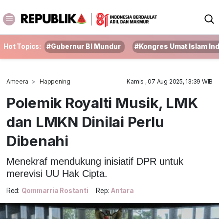
Hot Topics:
#Gubernur BI Mundur
#Kongres Umat Islam In
Ameera
Happening
Kamis , 07 Aug 2025, 13:39 WIB
Polemik Royalti Musik, LMK
dan LMKN Dinilai Perlu
Dibenahi
Menekraf mendukung inisiatif DPR untuk
merevisi UU Hak Cipta.
Red:
Qommarria Rostanti
Rep:
Antara