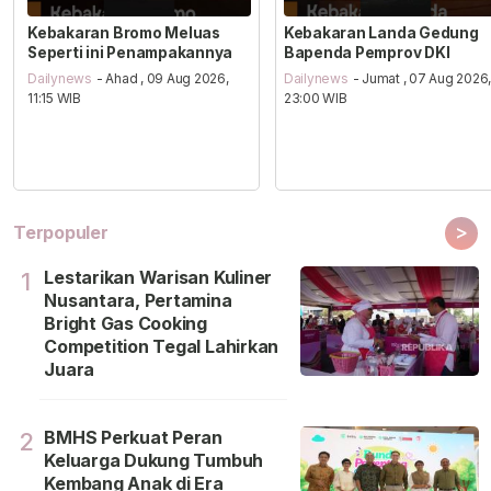
Kebakaran Bromo Meluas
Kebakaran Landa Gedung
Seperti ini Penampakannya
Bapenda Pemprov DKI
Dailynews
- Ahad , 09 Aug 2026,
Dailynews
- Jumat , 07 Aug 2026
11:15 WIB
23:00 WIB
>
Terpopuler
Lestarikan Warisan Kuliner
1
Nusantara, Pertamina
Bright Gas Cooking
Competition Tegal Lahirkan
Juara
BMHS Perkuat Peran
2
Keluarga Dukung Tumbuh
Kembang Anak di Era