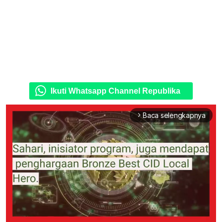
Ikuti Whatsapp Channel Republika
Baca selengkapnya
arrow_forward_ios