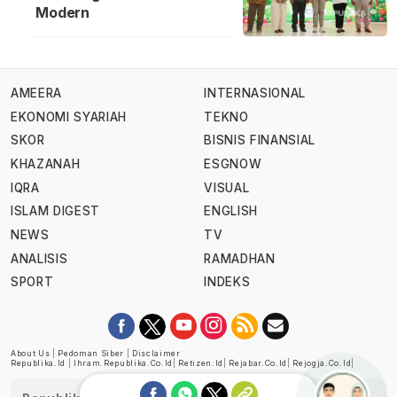
Modern
AMEERA
INTERNASIONAL
EKONOMI SYARIAH
TEKNO
SKOR
BISNIS FINANSIAL
KHAZANAH
ESGNOW
IQRA
VISUAL
ISLAM DIGEST
ENGLISH
NEWS
TV
ANALISIS
RAMADHAN
SPORT
INDEKS
About Us
|
Pedoman Siber
|
Disclaimer
Republika.id
|
Ihram.republika.co.id
|
Retizen.id
|
Rejabar.co.id
|
Rejogja.co.id
|