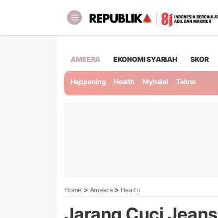
AMEERA
EKONOMI SYARIAH
SKOR
Happening
Health
Myhalal
Tekno
>
>
Home
Ameera
Health
Jarang Cuci Jean