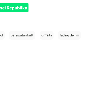
nel Republika
ol
perawatan kulit
dr Tirta
fading denim