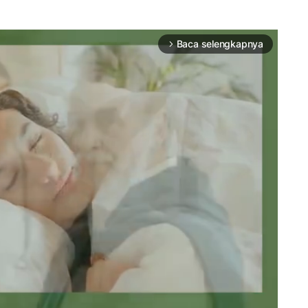
Baca selengkapnya
arrow_forward_ios