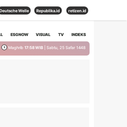
Deutsche Welle
Republika.id
retizen.id
AL
ESGNOW
VISUAL
TV
INDEKS
Maghrib
17:58 WIB
| Sabtu, 25 Safar 1448