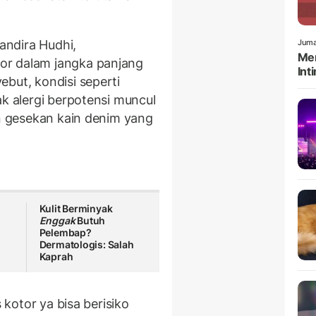
Mandira Hudhi,
Juma
Men
or dalam jangka panjang
Int
but, kondisi seperti
ak alergi berpotensi muncul
an gesekan kain denim yang
Kulit Berminyak
Enggak
Butuh
Pelembap?
Dermatologis: Salah
Kaprah
s kotor ya bisa berisiko