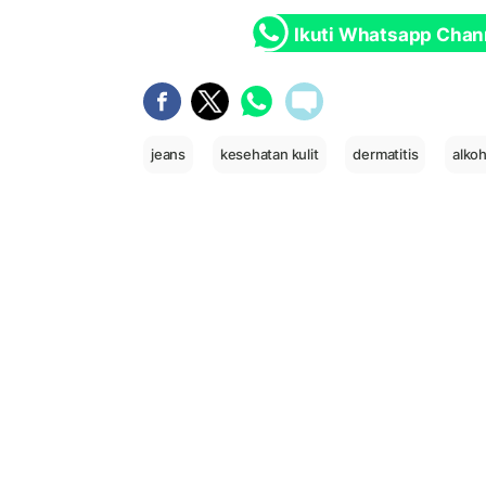
Ikuti Whatsapp Chan
jeans
kesehatan kulit
dermatitis
alkoh