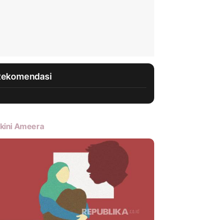
Rekomendasi
kini Ameera