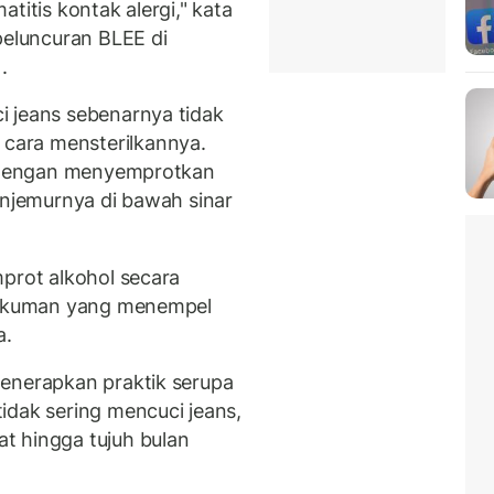
titis kontak alergi," kata
peluncuran BLEE di
.
i jeans sebenarnya tidak
cara mensterilkannya.
ah dengan menyemprotkan
enjemurnya di bawah sinar
mprot alkohol secara
uh kuman yang menempel
a.
menerapkan praktik serupa
idak sering mencuci jeans,
t hingga tujuh bulan