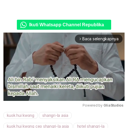
Ikuti Whatsapp Channel Republika
Baca selengkapnya
arrow_forward_ios
Powered by 
GliaStudios
kuok hui kwong
shangri-la asia
Mute
kuok hui kwong ceo shangri-la asia
hotel shangri-la