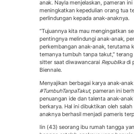
anak. Nayla menjelaskan, pameran ini 
meningkatkan kepedulian orang tua t
perlindungan kepada anak-anaknya.
“Tujuannya kita mau mengingatkan s
pentingnya melindungi anak-anak, pe
perkembangan anak-anak, terutama k
temanya tumbuh tanpa takut,” terang 
sitter saat diwawancarai
Republika
di 
Biennale.
Menyajikan berbagai karya anak-anak
#TumbuhTanpaTakut
, pameran ini ber
penuangan ide dan talenta anak-anak 
berkarya. Hal ini dibuktikan oleh sala
anaknya berhasil menjadi pameris terp
Iin (43) seorang ibu rumah tangga yang