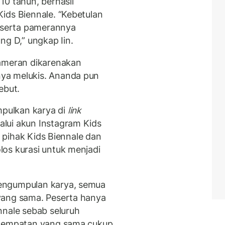
10 tahun, berhasil
ids Biennale. “Kebetulan
peserta pamerannya
ng D,” ungkap Iin.
pameran dikarenakan
ya melukis. Ananda pun
ebut.
pulkan karya di
link
lui akun Instagram Kids
h pihak Kids Biennale dan
os kurasi untuk menjadi
engumpulan karya, semua
yang sama. Peserta hanya
nnale sebab seluruh
esempatan yang sama cukup