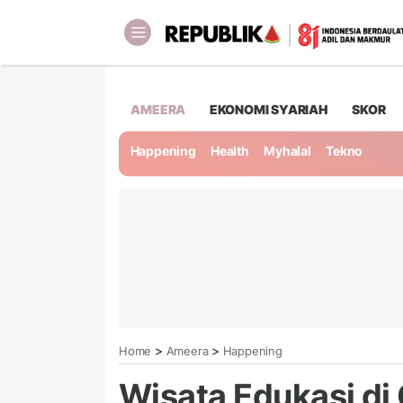
AMEERA
EKONOMI SYARIAH
SKOR
Happening
Health
Myhalal
Tekno
>
>
Home
Ameera
Happening
Wisata Edukasi di 