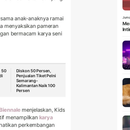
ersama anak-anaknya ramai
Juma
Men
eka menyaksikan pameran
Int
gan bermacam karya seni
s 50
Diskon 50 Persen,
di
Penjualan Tiket Pelni
Semarang-
Kalimantan Naik 100
Persen
Biennale
menjelaskan, Kids
tif menampilkan
karya
hatikan perkembangan