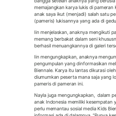
bangga setelah anaknya yang berusia 
memajangkan karya lukis di pameran K
anak saya ikut (menjadi) salah satu 
(pameris) lukisannya yang ada di gedu
Iin menjelaskan, anaknya mengikuti 
memang berbakat dalam seni khususn
berhasil menuangkannya di galeri ters
Iin mengungkapkan, anaknya mengum
pengumpulan yang dinformasikan mela
Biennale. Karya itu lantas dikurasi ole
diumumkan peserta mana saja yang lol
pameris di pameran ini.
Nayla juga mengungkapkan, dalam p
anak Indonesia memiliki kesempatan 
perlu memantau sosial media Kids Bie
informasi ada di dalamnya. “Punya k