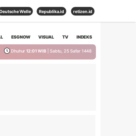
Deutsche Welle
Republika.id
retizen.id
AL
ESGNOW
VISUAL
TV
INDEKS
Dhuhur
12:01 WIB
| Sabtu, 25 Safar 1448