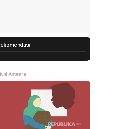
Rekomendasi
kini Ameera