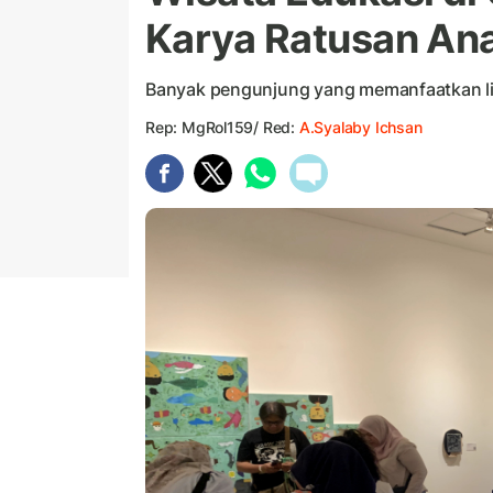
Karya Ratusan Ana
Banyak pengunjung yang memanfaatkan li
Rep: MgRol159/ Red:
A.Syalaby Ichsan