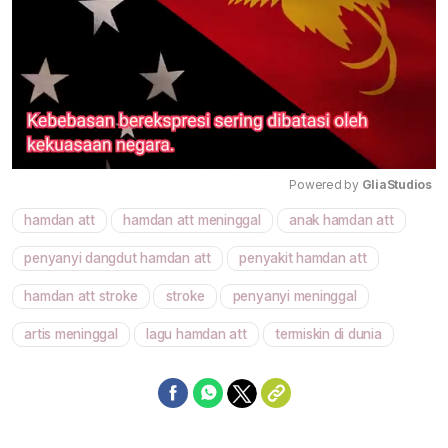
Powered by 
GliaStudios
hamdan att
hamdan att meninggal
anak hamdan att
Mute
penyanyi dangdut hamdan att
penyakit hamdan att
hamdan att stroke
stroke
penyanyi meninggal
artis meninggal
lagu hamdan att
termiskin di dunia