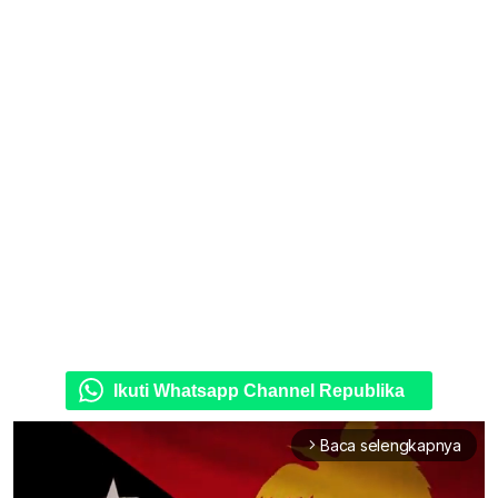
Ikuti Whatsapp Channel Republika
Baca selengkapnya
arrow_forward_ios