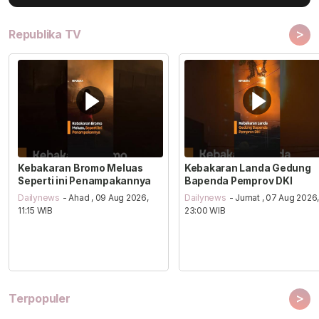
>
Republika TV
Kebakaran Bromo Meluas
Kebakaran Landa Gedung
Seperti ini Penampakannya
Bapenda Pemprov DKI
Dailynews
- Ahad , 09 Aug 2026,
Dailynews
- Jumat , 07 Aug 2026
11:15 WIB
23:00 WIB
>
Terpopuler