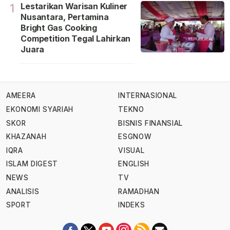
Lestarikan Warisan Kuliner
1
Nusantara, Pertamina
Bright Gas Cooking
Competition Tegal Lahirkan
Juara
AMEERA
INTERNASIONAL
EKONOMI SYARIAH
TEKNO
SKOR
BISNIS FINANSIAL
KHAZANAH
ESGNOW
IQRA
VISUAL
ISLAM DIGEST
ENGLISH
NEWS
TV
ANALISIS
RAMADHAN
SPORT
INDEKS