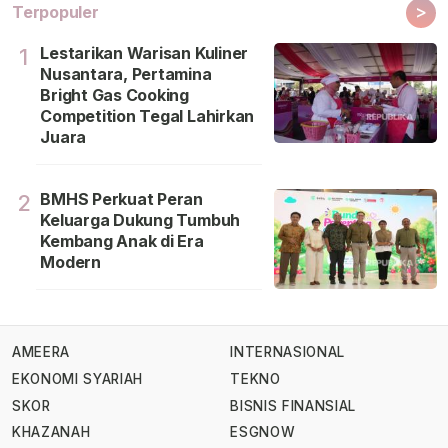
>
Terpopuler
Lestarikan Warisan Kuliner
1
Nusantara, Pertamina
Bright Gas Cooking
Competition Tegal Lahirkan
Juara
BMHS Perkuat Peran
2
Keluarga Dukung Tumbuh
Kembang Anak di Era
Modern
AMEERA
INTERNASIONAL
EKONOMI SYARIAH
TEKNO
SKOR
BISNIS FINANSIAL
KHAZANAH
ESGNOW