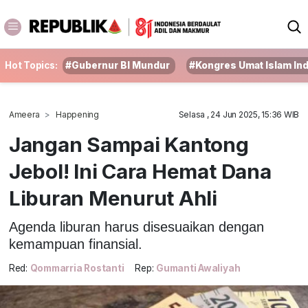
Hot Topics:
#Gubernur BI Mundur
#Kongres Umat Islam In
Ameera
Happening
Selasa , 24 Jun 2025, 15:36 WIB
Jangan Sampai Kantong
Jebol! Ini Cara Hemat Dana
Liburan Menurut Ahli
Agenda liburan harus disesuaikan dengan
kemampuan finansial.
Red:
Qommarria Rostanti
Rep:
Gumanti Awaliyah