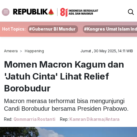
Hot Topics:
#Gubernur BI Mundur
#Kongres Umat Islam In
Ameera
Happening
Jumat , 30 May 2025, 14:11 WIB
Momen Macron Kagum dan
'Jatuh Cinta' Lihat Relief
Borobudur
Macron merasa terhormat bisa mengunjungi
Candi Borobudur bersama Presiden Prabowo.
Red:
Qommarria Rostanti
Rep:
Kamran Dikarma/Antara