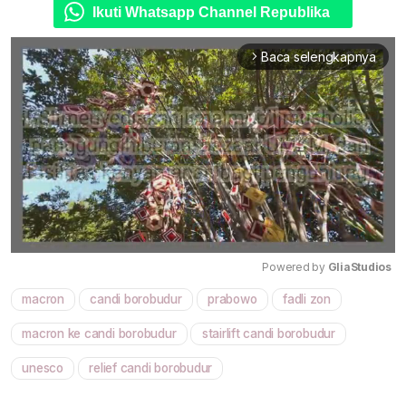
Ikuti Whatsapp Channel Republika
Baca selengkapnya
arrow_forward_ios
Powered by 
GliaStudios
macron
candi borobudur
prabowo
fadli zon
Mute
macron ke candi borobudur
stairlift candi borobudur
unesco
relief candi borobudur