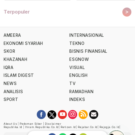
>
Terpopuler
AMEERA
INTERNASIONAL
EKONOMI SYARIAH
TEKNO
SKOR
BISNIS FINANSIAL
KHAZANAH
ESGNOW
IQRA
VISUAL
ISLAM DIGEST
ENGLISH
NEWS
TV
ANALISIS
RAMADHAN
SPORT
INDEKS
About Us
|
Pedoman Siber
|
Disclaimer
Republika.id
|
Ihram.republika.co.id
|
Retizen.id
|
Rejabar.co.id
|
Rejogja.co.id
|