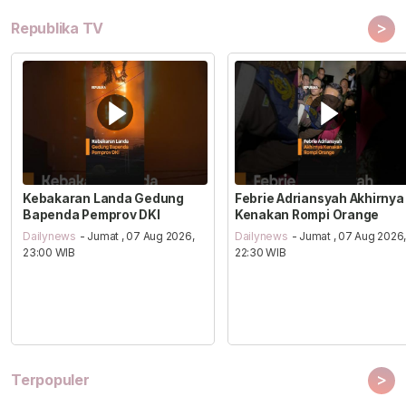
>
Republika TV
Kebakaran Landa Gedung
Febrie Adriansyah Akhirnya
Bapenda Pemprov DKI
Kenakan Rompi Orange
Dailynews
- Jumat , 07 Aug 2026,
Dailynews
- Jumat , 07 Aug 2026
23:00 WIB
22:30 WIB
>
Terpopuler