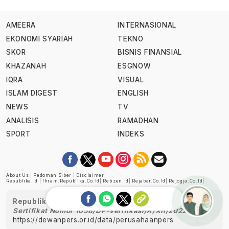
AMEERA
INTERNASIONAL
EKONOMI SYARIAH
TEKNO
SKOR
BISNIS FINANSIAL
KHAZANAH
ESGNOW
IQRA
VISUAL
ISLAM DIGEST
ENGLISH
NEWS
TV
ANALISIS
RAMADHAN
SPORT
INDEKS
About Us
|
Pedoman Siber
|
Disclaimer
Republika.id
|
Ihram.republika.co.id
|
Retizen.id
|
Rejabar.co.id
|
Rejogja.co.id
|
Republika telah diverifikasi oleh Dewan Pers
Sertifikat Nomor 1058/DP-Verifikasi/K/XII/2022
https://dewanpers.or.id/data/perusahaanpers
Ask me!