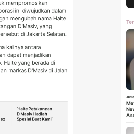
ntuk mempromosikan
orasi ini diwujudkan dalam
gan mengubah nama Halte
Ter
kangan D'Masiv, yang
ersebut di Jakarta Selatan.
a kalinya antara
kan dapat menjadikan
p.
Halte yang berada di
gan markas D'Masiv di Jalan
Juma
Met
‘Halte Petukangan
New
i
D’Masiv Hadiah
An
nsz
Spesial Buat Kami’