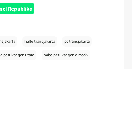
nel Republika
nsjakarta
halte transjakarta
pt transjakarta
rta petukangan utara
halte petukangan d masiv