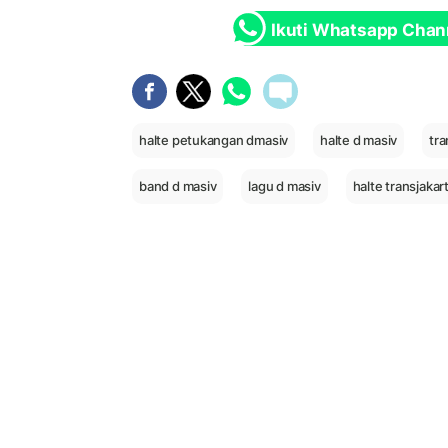
Ikuti Whatsapp Chan
halte petukangan dmasiv
halte d masiv
tra
band d masiv
lagu d masiv
halte transjaka