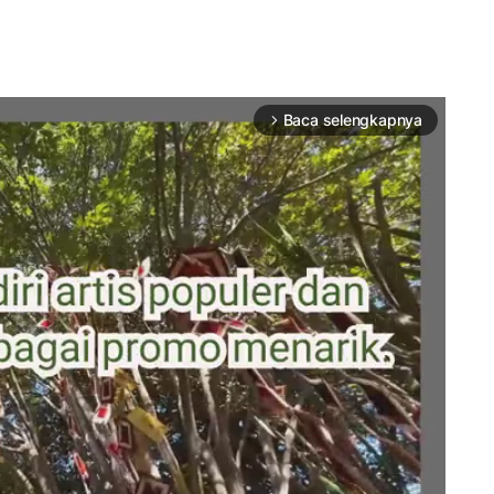
Baca selengkapnya
arrow_forward_ios