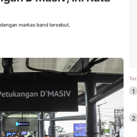
t dengan markas band tersebut.
Ter
1
2