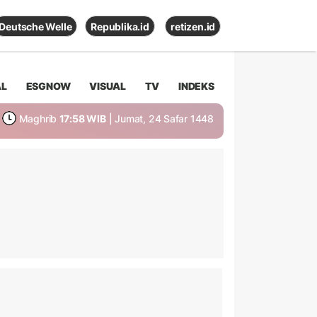
Deutsche Welle
Republika.id
retizen.id
AL
ESGNOW
VISUAL
TV
INDEKS
Maghrib
17:58 WIB
| Jumat, 24 Safar 1448