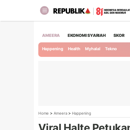
AMEERA
EKONOMI SYARIAH
SKOR
Happening
Health
Myhalal
Tekno
>
>
Home
Ameera
Happening
Viral Halte Petuka