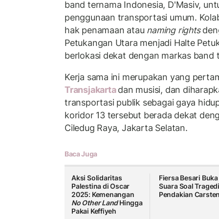
band ternama Indonesia, D'Masiv, u
penggunaan transportasi umum. Kolab
hak penamaan atau
naming rights
den
Petukangan Utara menjadi Halte Petu
berlokasi dekat dengan markas band t
Kerja sama ini merupakan yang pertam
Transjakarta
dan musisi, dan diharap
transportasi publik sebagai gaya hidu
koridor 13 tersebut berada dekat den
Ciledug Raya, Jakarta Selatan.
Baca Juga
Aksi Solidaritas
Fiersa Besari Buka
Palestina di Oscar
Suara Soal Traged
2025: Kemenangan
Pendakian Carste
No Other Land
Hingga
Pakai Keffiyeh