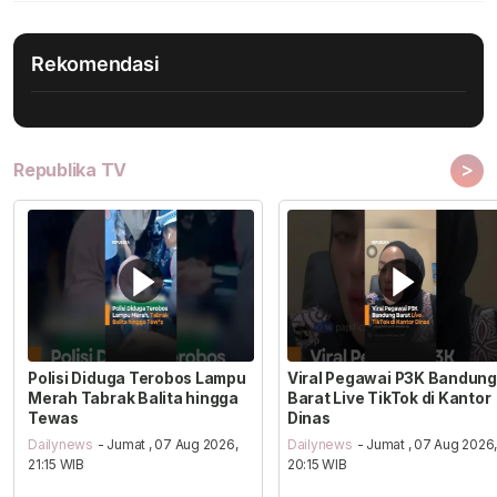
Rekomendasi
>
Republika TV
Polisi Diduga Terobos Lampu
Viral Pegawai P3K Bandung
Merah Tabrak Balita hingga
Barat Live TikTok di Kantor
Tewas
Dinas
Dailynews
- Jumat , 07 Aug 2026,
Dailynews
- Jumat , 07 Aug 2026
21:15 WIB
20:15 WIB