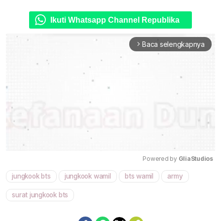
Ikuti Whatsapp Channel Republika
Baca selengkapnya
arrow_forward_ios
Powered by 
GliaStudios
jungkook bts
jungkook wamil
bts wamil
army
Mute
surat jungkook bts