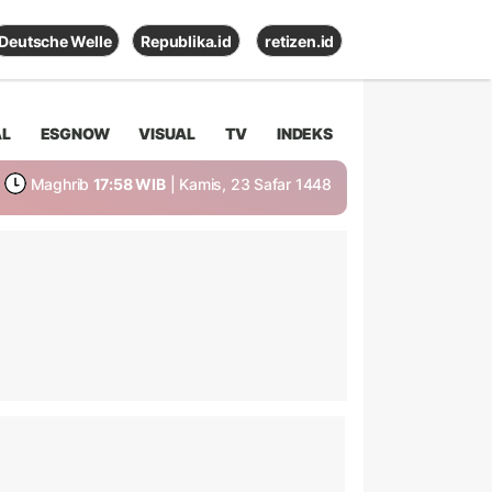
Deutsche Welle
Republika.id
retizen.id
AL
ESGNOW
VISUAL
TV
INDEKS
Maghrib
17:58 WIB
| Kamis, 23 Safar 1448