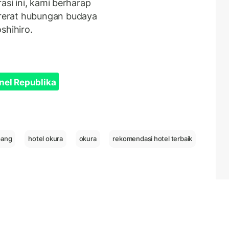
asi ini, kami berharap
rerat hubungan budaya
shihiro.
nel Republika
pang
hotel okura
okura
rekomendasi hotel terbaik