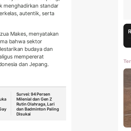
k menghadirkan standar
rkelas, autentik, serta
Yozua Makes, menyatakan
sama bahwa sektor
lestarikan budaya dan
aligus mempererat
Ter
donesia dan Jepang.
Survei: 94 Persen
uka
Milenial dan Gen Z
Rutin Olahraga, Lari
Gay
dan Badminton Paling
Disukai