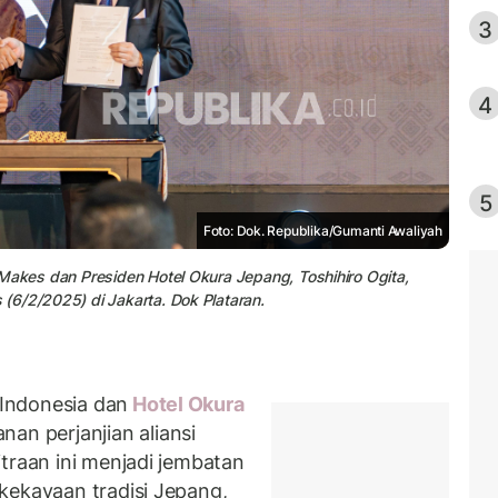
3
4
5
Foto: Dok. Republika/Gumanti Awaliyah
Makes dan Presiden Hotel Okura Jepang, Toshihiro Ogita,
(6/2/2025) di Jakarta. Dok Plataran.
Indonesia dan
Hotel
Okura
 perjanjian aliansi
traan ini menjadi jembatan
kekayaan tradisi Jepang,