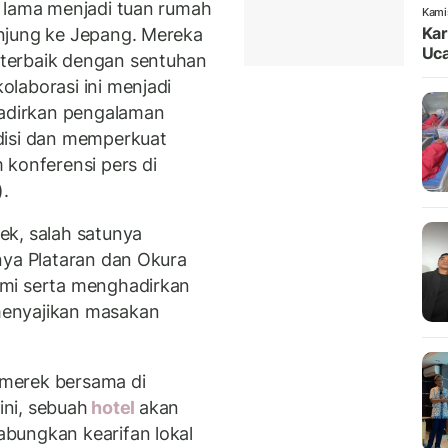
h lama menjadi tuan rumah
Kami
Kar
njung ke Jepang. Mereka
Uca
terbaik dengan sentuhan
laborasi ini menjadi
hadirkan pengalaman
disi dan memperkuat
 konferensi pers di
).
ek, salah satunya
nya Plataran dan Okura
omi serta menghadirkan
menyajikan masakan
merek bersama di
ini, sebuah
hotel
akan
bungkan kearifan lokal