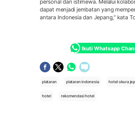
personal dan istimewa. Melalui kolabor
dapat menjadi jembatan yang mempe
antara Indonesia dan Jepang,” kata To
Ikuti Whatsapp Chan
plataran
plataran indonesia
hotel okura je
hotel
rekomendasi hotel