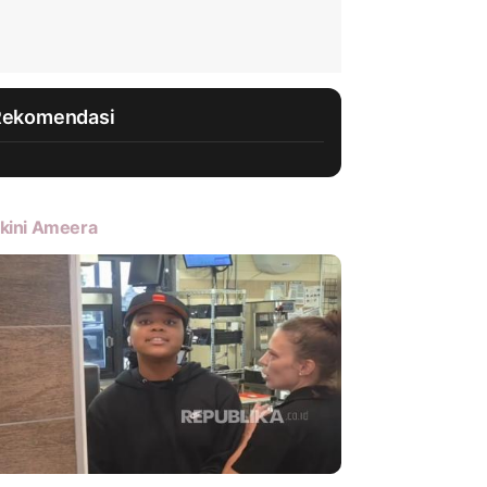
Rekomendasi
kini Ameera