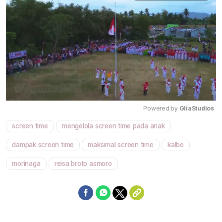
Powered by 
GliaStudios
screen time
mengelola screen time pada anak
Mute
dampak screen time
maksimal screen time
kalbe
morinaga
reisa broto asmoro