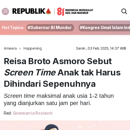
Hot Topics:
#Gubernur BI Mundur
#Kongres Umat Islam In
Ameera
Happening
Senin , 03 Feb 2025, 14:37 WIB
Reisa Broto Asmoro Sebut
Screen Time
Anak tak Harus
Dihindari Sepenuhnya
Screen time
maksimal anak usia 1-2 tahun
yang dianjurkan satu jam per hari.
Red:
Qommarria Rostanti