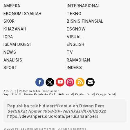
AMEERA
INTERNASIONAL
EKONOMI SYARIAH
TEKNO
SKOR
BISNIS FINANSIAL
KHAZANAH
ESGNOW
IQRA
VISUAL
ISLAM DIGEST
ENGLISH
NEWS
TV
ANALISIS
RAMADHAN
SPORT
INDEKS
About Us
|
Pedoman Siber
|
Disclaimer
Republika.id
|
Ihram.republika.co.id
|
Retizen.id
|
Rejabar.co.id
|
Rejogja.co.id
|
Republika telah diverifikasi oleh Dewan Pers
Sertifikat Nomor 1058/DP-Verifikasi/K/XII/2022
https://dewanpers.or.id/data/perusahaanpers
© 2026 PT Republika Media Mandiri - All Rights Reserved.