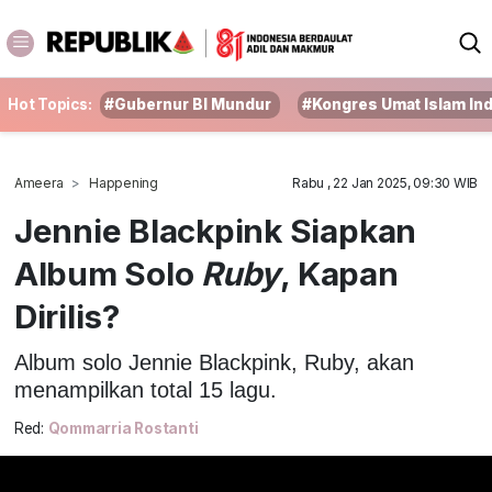
Hot Topics:
#Gubernur BI Mundur
#Kongres Umat Islam In
Ameera
Happening
Rabu , 22 Jan 2025, 09:30 WIB
Jennie Blackpink Siapkan
Album Solo
Ruby
, Kapan
Dirilis?
Album solo Jennie Blackpink, Ruby, akan
menampilkan total 15 lagu.
Red:
Qommarria Rostanti