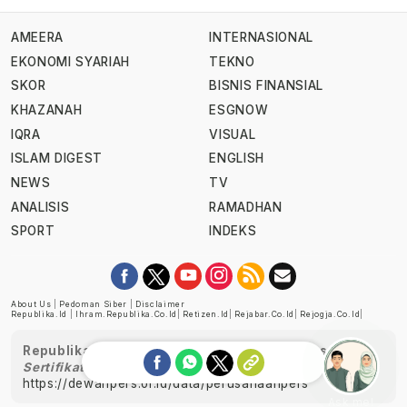
AMEERA
INTERNASIONAL
EKONOMI SYARIAH
TEKNO
SKOR
BISNIS FINANSIAL
KHAZANAH
ESGNOW
IQRA
VISUAL
ISLAM DIGEST
ENGLISH
NEWS
TV
ANALISIS
RAMADHAN
SPORT
INDEKS
About Us
|
Pedoman Siber
|
Disclaimer
Republika.id
|
Ihram.republika.co.id
|
Retizen.id
|
Rejabar.co.id
|
Rejogja.co.id
|
Republika telah diverifikasi oleh Dewan Pers
Sertifikat Nomor 1058/DP-Verifikasi/K/XII/2022
https://dewanpers.or.id/data/perusahaanpers
Ask me!