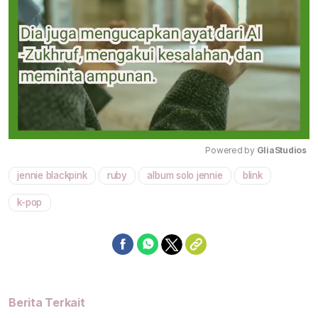
Powered by 
GliaStudios
jennie blackpink
ruby
album solo jennie
blink
Mute
k-pop
Berita Terkait