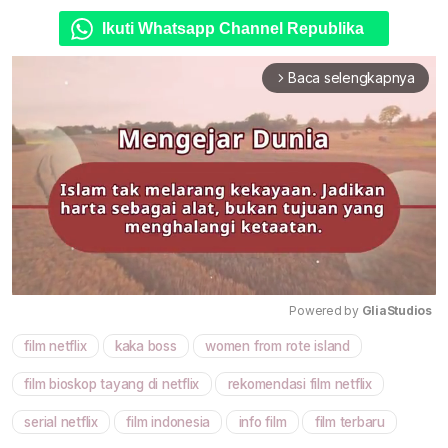
Ikuti Whatsapp Channel Republika
Baca selengkapnya
arrow_forward_ios
Powered by 
GliaStudios
film netflix
kaka boss
women from rote island
Mute
film bioskop tayang di netflix
rekomendasi film netflix
serial netflix
film indonesia
info film
film terbaru