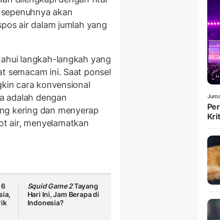
an sepenuhnya akan
spos air dalam jumlah yang
tahui langkah-langkah yang
at semacam ini. Saat ponsel
gkin cara konvensional
a adalah dengan
Juma
Per
ang kering dan menyerap
Kri
t air, menyelamatkan
16
Squid Game 2
Tayang
sia,
Hari Ini, Jam Berapa di
ik
Indonesia?