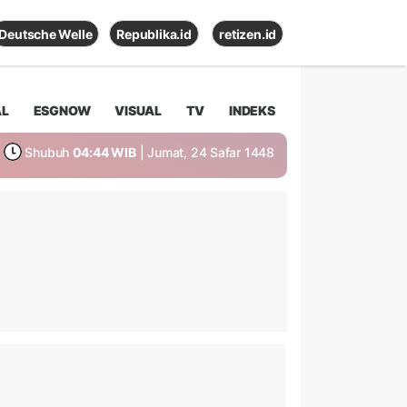
Deutsche Welle
Republika.id
retizen.id
AL
ESGNOW
VISUAL
TV
INDEKS
Shubuh
04:44 WIB
| Jumat, 24 Safar 1448