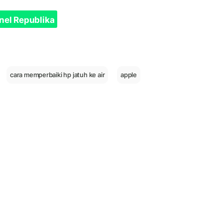
nel Republika
cara memperbaiki hp jatuh ke air
apple