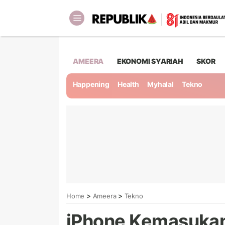
AMEERA
EKONOMI SYARIAH
SKOR
Happening
Health
Myhalal
Tekno
>
>
Home
Ameera
Tekno
iPhone Kemasukan