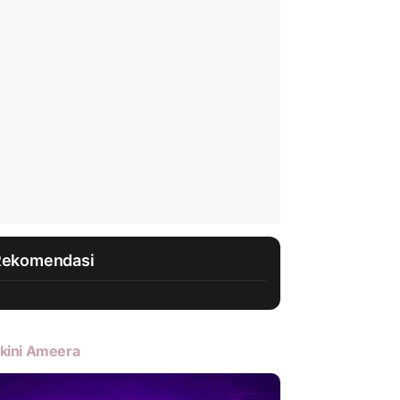
Rekomendasi
kini Ameera