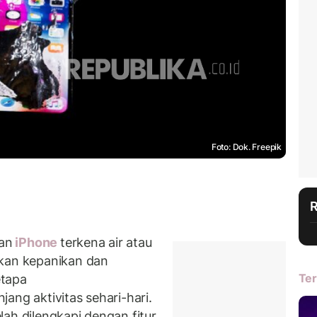
Foto: Dok. Freepik
an
iPhone
terkena air atau
lkan kepanikan dan
Ter
etapa
ang aktivitas sehari-hari.
ah dilengkapi dengan fitur