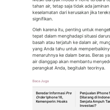
tahan air, tetap saja tidak ada jamin
keselamatan dari kerusakan jika terek
signifikan.
Oleh karena itu, penting untuk menge
tepat dalam menghadapi situasi darur
basah atau terjatuh ke dalam air, mun
yang Anda tahu untuk memperbaikiny
menaruhnya ke dalam beras. Beras y
air dianggap akan membantu menyedo
perangkat Anda, begitulah teorinya.
Baca Juga
Beredar Informasi
Pre
Penjualan iPhone 
Order
Iphone 16,
Dilarang di Indone
Kemenperin: Hoaks
Senjata Ampuh Tar
Investasi?