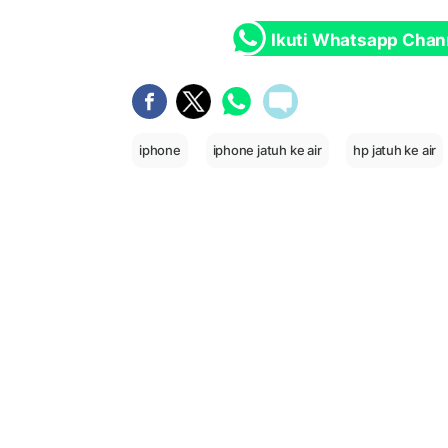
Ikuti Whatsapp Chan
iphone
iphone jatuh ke air
hp jatuh ke air