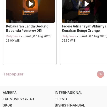
Kebakaran Landa Gedung
Febrie Adriansyah Akhirnya
Bapenda Pemprov DKI
Kenakan Rompi Orange
Dailynews
- Jumat , 07 Aug 2026,
Dailynews
- Jumat , 07 Aug 2026
23:00 WIB
22:30 WIB
>
Terpopuler
AMEERA
INTERNASIONAL
EKONOMI SYARIAH
TEKNO
SKOR
BISNIS FINANSIAL