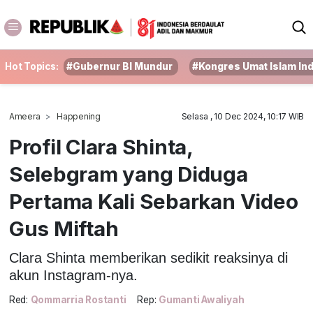
Hot Topics:
#Gubernur BI Mundur
#Kongres Umat Islam In
Ameera
Happening
Selasa , 10 Dec 2024, 10:17 WIB
Profil Clara Shinta,
Selebgram yang Diduga
Pertama Kali Sebarkan Video
Gus Miftah
Clara Shinta memberikan sedikit reaksinya di
akun Instagram-nya.
Red:
Qommarria Rostanti
Rep:
Gumanti Awaliyah