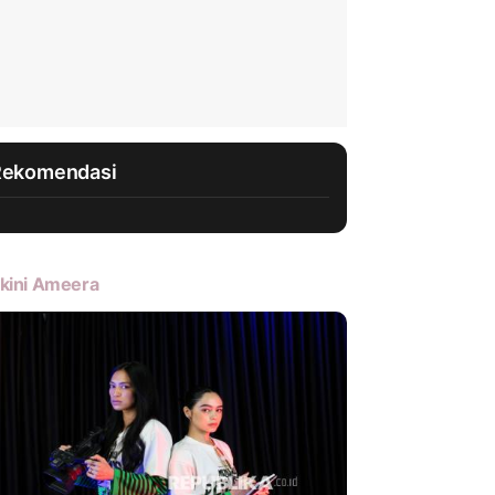
Rekomendasi
kini Ameera