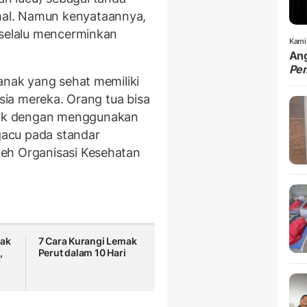
al. Namun kenyataannya,
 selalu mencerminkan
Kami
Ang
Pe
anak yang sehat memiliki
usia mereka. Orang tua bisa
ak dengan menggunakan
acu pada standar
eh Organisasi Kesehatan
nak
7 Cara Kurangi Lemak
,
Perut dalam 10 Hari