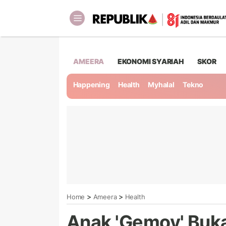
AMEERA
EKONOMI SYARIAH
SKOR
Happening
Health
Myhalal
Tekno
>
>
Home
Ameera
Health
Anak 'Gemoy' Buka