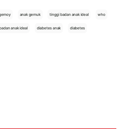
 gemoy
anak gemuk
tinggi badan anak ideal
who
badan anak ideal
diabetes anak
diabetes