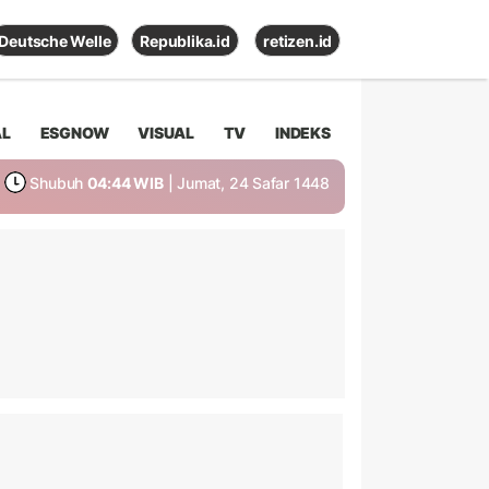
Deutsche Welle
Republika.id
retizen.id
AL
ESGNOW
VISUAL
TV
INDEKS
Shubuh
04:44 WIB
| Jumat, 24 Safar 1448