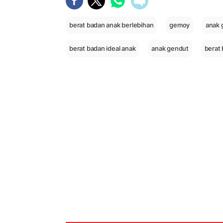
berat badan anak berlebihan
gemoy
anak
berat badan ideal anak
anak gendut
berat 