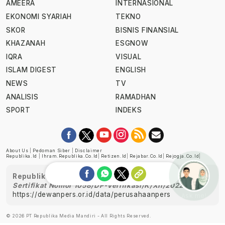
AMEERA
INTERNASIONAL
EKONOMI SYARIAH
TEKNO
SKOR
BISNIS FINANSIAL
KHAZANAH
ESGNOW
IQRA
VISUAL
ISLAM DIGEST
ENGLISH
NEWS
TV
ANALISIS
RAMADHAN
SPORT
INDEKS
About Us
|
Pedoman Siber
|
Disclaimer
Republika.id
|
Ihram.republika.co.id
|
Retizen.id
|
Rejabar.co.id
|
Rejogja.co.id
|
Republika telah diverifikasi oleh Dewan Pers
Sertifikat Nomor 1058/DP-Verifikasi/K/XII/2022
https://dewanpers.or.id/data/perusahaanpers
Ask me!
© 2026 PT Republika Media Mandiri - All Rights Reserved.