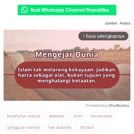
Ikuti Whatsapp Channel Republika
sumber : Antara
Baca selengkapnya
arrow_forward_ios
Powered by 
GliaStudios
kesehatan mental
diabetes
stres
kecemasan
Mute
gangguan mental
hari diabetes
kortisol