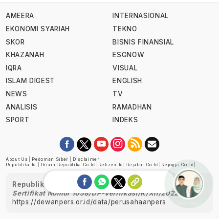
AMEERA
INTERNASIONAL
EKONOMI SYARIAH
TEKNO
SKOR
BISNIS FINANSIAL
KHAZANAH
ESGNOW
IQRA
VISUAL
ISLAM DIGEST
ENGLISH
NEWS
TV
ANALISIS
RAMADHAN
SPORT
INDEKS
About Us
|
Pedoman Siber
|
Disclaimer
Republika.id
|
Ihram.republika.co.id
|
Retizen.id
|
Rejabar.co.id
|
Rejogja.co.id
|
Republika telah diverifikasi oleh Dewan Pers
Sertifikat Nomor 1058/DP-Verifikasi/K/XII/2022
https://dewanpers.or.id/data/perusahaanpers
Ask me!