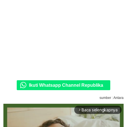
Ikuti Whatsapp Channel Republika
sumber : Antara
Baca selengkapnya
arrow_forward_ios