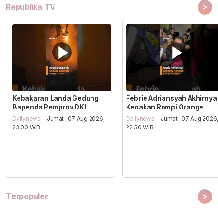
>
Republika TV
Kebakaran Landa Gedung
Febrie Adriansyah Akhirnya
Bapenda Pemprov DKI
Kenakan Rompi Orange
Dailynews
- Jumat , 07 Aug 2026,
Dailynews
- Jumat , 07 Aug 2026
23:00 WIB
22:30 WIB
>
Terpopuler