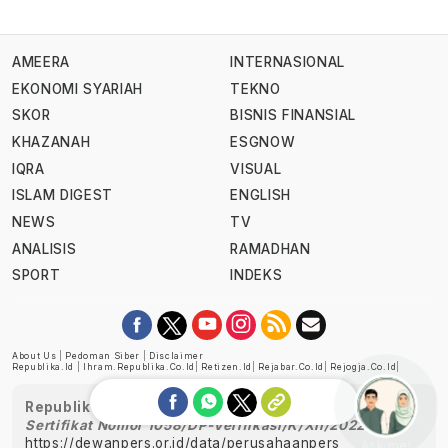
AMEERA
INTERNASIONAL
EKONOMI SYARIAH
TEKNO
SKOR
BISNIS FINANSIAL
KHAZANAH
ESGNOW
IQRA
VISUAL
ISLAM DIGEST
ENGLISH
NEWS
TV
ANALISIS
RAMADHAN
SPORT
INDEKS
About Us
|
Pedoman Siber
|
Disclaimer
Republika.id
|
Ihram.republika.co.id
|
Retizen.id
|
Rejabar.co.id
|
Rejogja.co.id
|
Republika telah diverifikasi oleh Dewan Pers
Sertifikat Nomor 1058/DP-Verifikasi/K/XII/2022
https://dewanpers.or.id/data/perusahaanpers
Ask me!