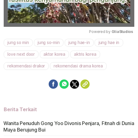
Powered by 
GliaStudios
jung so min
jung so-min
jung hae-in
jung hae in
Mute
love next door
aktor korea
aktris korea
rekomendasi drakor
rekomendasi drama korea
Berita Terkait
Wanita Penuduh Gong Yoo Divonis Penjara, Fitnah di Dunia
Maya Berujung Bui