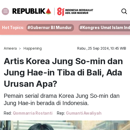
Hot Topics:
#Gubernur BI Mundur
#Kongres Umat Islam In
Ameera
Happening
Rabu , 25 Sep 2024, 10:45 WIB
Artis Korea Jung So-min dan
Jung Hae-in Tiba di Bali, Ada
Urusan Apa?
Pemain serial drama Korea Jung So-min dan
Jung Hae-in berada di Indonesia.
Red:
Qommarria Rostanti
Rep:
Gumanti Awaliyah